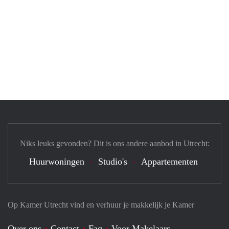
Niks leuks gevonden? Dit is ons andere aanbod in Utrecht:
Huurwoningen
Studio's
Appartementen
Op Kamer Utrecht vind en verhuur je makkelijk je Kamer
Over ons
Contact
Faq
Voor Makelaars