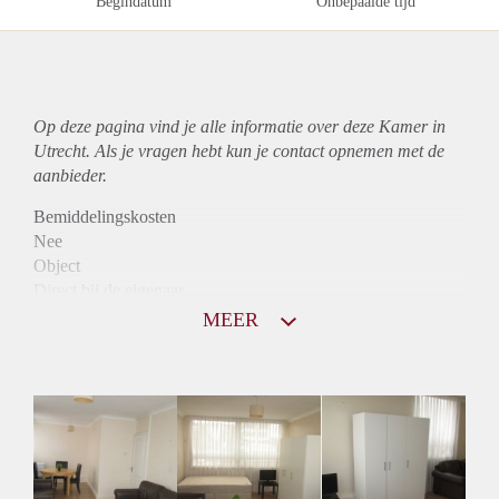
Begindatum
Onbepaalde tijd
Op deze pagina vind je alle informatie over deze Kamer in
Utrecht. Als je vragen hebt kun je contact opnemen met de
aanbieder.
Bemiddelingskosten
Nee
Object
Direct bij de eigenaar
Borg
MEER
650
Garantiestelling
Mogelijk
Huurtoeslag
Mogelijk
Inkomen eis
2,8 X Maandhuur Bruto