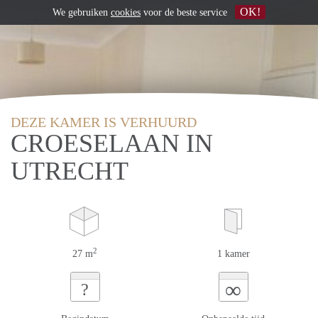
OK!
We gebruiken
cookies
voor de beste service
DEZE KAMER IS VERHUURD
CROESELAAN IN
UTRECHT
2
27 m
1 kamer
∞
?