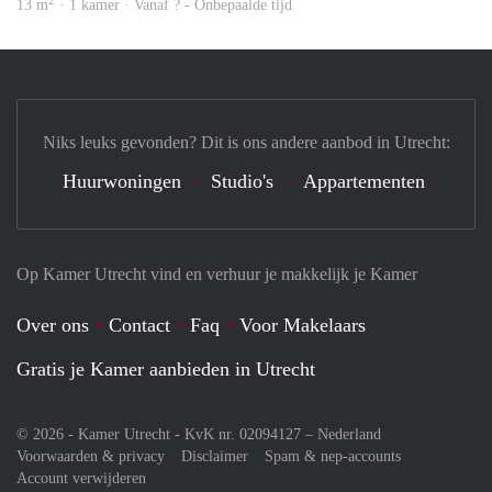
2
13 m
· 1 kamer · Vanaf ? - Onbepaalde tijd
Niks leuks gevonden? Dit is ons andere aanbod in Utrecht:
Huurwoningen
Studio's
Appartementen
Op Kamer Utrecht vind en verhuur je makkelijk je Kamer
Over ons
Contact
Faq
Voor Makelaars
Gratis je Kamer aanbieden in Utrecht
© 2026 - Kamer Utrecht - KvK nr. 02094127 –
Nederland
Voorwaarden & privacy
Disclaimer
Spam & nep-accounts
Account verwijderen