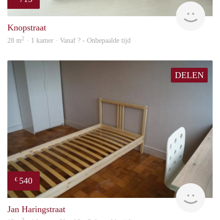
finde
Knopstraat
2
28 m
· 1 kamer · Vanaf ? - Onbepaalde tijd
DELEN
540
€
finde
Jan Haringstraat