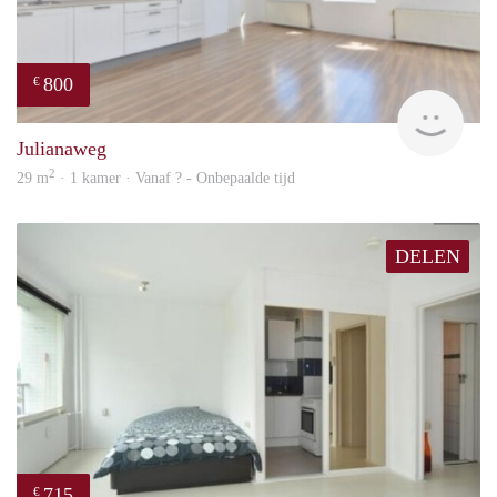
800
€
Woni
Julianaweg
2
29 m
· 1 kamer · Vanaf ? - Onbepaalde tijd
DELEN
715
€