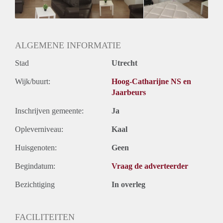
Huurtermijn
Onbepaalde termijn
Oplevering
Gestoffeerd
ALGEMENE INFORMATIE
Stad
Utrecht
Wijk/buurt:
Hoog-Catharijne NS en
Jaarbeurs
Inschrijven gemeente:
Ja
Opleverniveau:
Kaal
Huisgenoten:
Geen
Begindatum:
Vraag de adverteerder
Bezichtiging
In overleg
FACILITEITEN