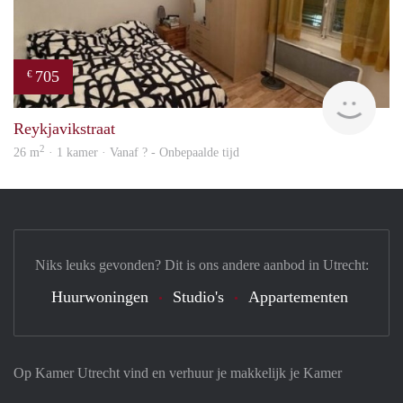
705
€
finde
Reykjavikstraat
2
26 m
· 1 kamer · Vanaf ? - Onbepaalde tijd
Niks leuks gevonden? Dit is ons andere aanbod in Utrecht:
Huurwoningen
Studio's
Appartementen
Op Kamer Utrecht vind en verhuur je makkelijk je Kamer