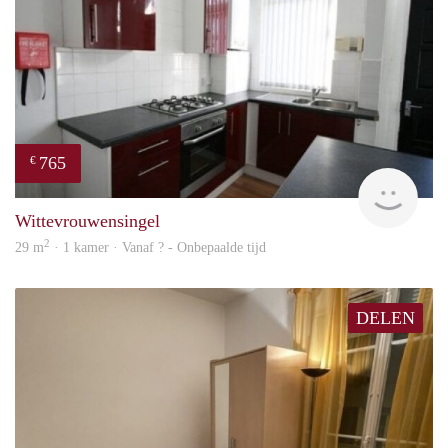
765
€
rent
Wittevrouwensingel
2
29 m
· 1 kamer · Vanaf ? - Onbepaalde tijd
DELEN