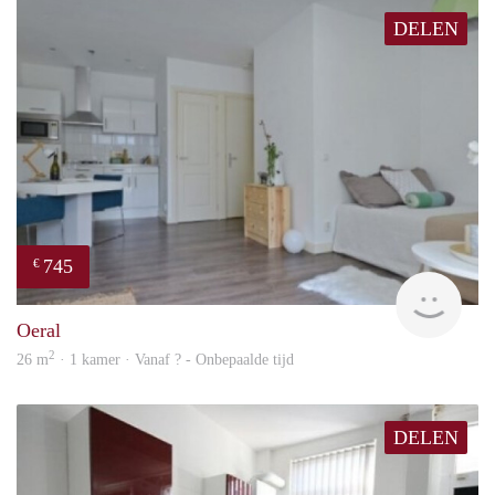
DELEN
745
€
rent
Oeral
2
26 m
· 1 kamer · Vanaf ? - Onbepaalde tijd
DELEN