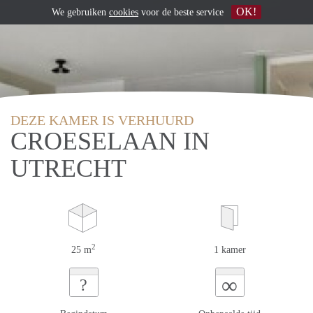
OK!
We gebruiken
cookies
voor de beste service
DEZE KAMER IS VERHUURD
CROESELAAN IN
UTRECHT
2
25 m
1 kamer
∞
?