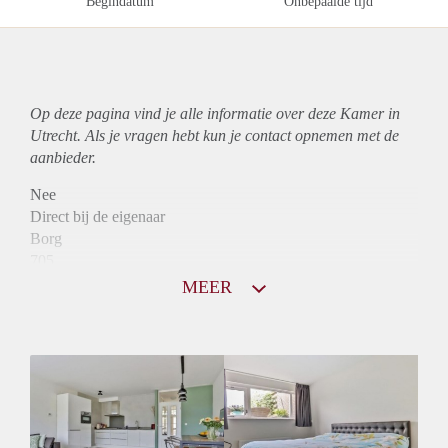
Begindatum
Onbepaalde tijd
Op deze pagina vind je alle informatie over deze Kamer in
Utrecht. Als je vragen hebt kun je contact opnemen met de
aanbieder.
Nee
Direct bij de eigenaar
Borg
705
Garantiestelling
MEER
Mogelijk
Huurtoeslag
Mogelijk
Inkomen eis
2,8 X Maandhuur Bruto
Huurtermijn
Onbepaalde termijn