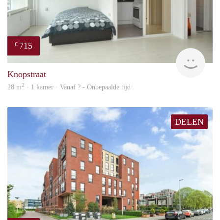
715
€
finde
Knopstraat
2
28 m
· 1 kamer · Vanaf ? - Onbepaalde tijd
DELEN