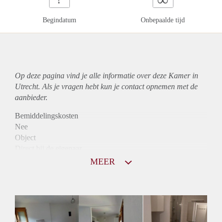
Begindatum
Onbepaalde tijd
Op deze pagina vind je alle informatie over deze Kamer in
Utrecht. Als je vragen hebt kun je contact opnemen met de
aanbieder.
Bemiddelingskosten
Nee
Object
Direct bij de eigenaar
Borg
MEER
695
Garantiestelling
Mogelijk
Huurtoeslag
Niet mogelijk