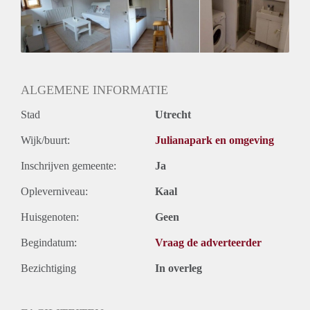
Inkomen eis
2,5 X Maandhuur Bruto
Huurtermijn
Onbepaalde termijn
Oplevering
Kaal
ALGEMENE INFORMATIE
Stad
Utrecht
Wijk/buurt:
Julianapark en omgeving
Inschrijven gemeente:
Ja
Opleverniveau:
Kaal
Huisgenoten:
Geen
Begindatum:
Vraag de adverteerder
Bezichtiging
In overleg