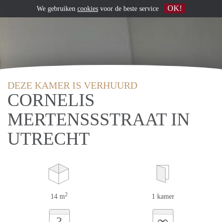
OK!
We gebruiken
cookies
voor de beste service
DEZE KAMER IS VERHUURD
CORNELIS
MERTENSSSTRAAT IN
UTRECHT
2
14 m
1 kamer
∞
?