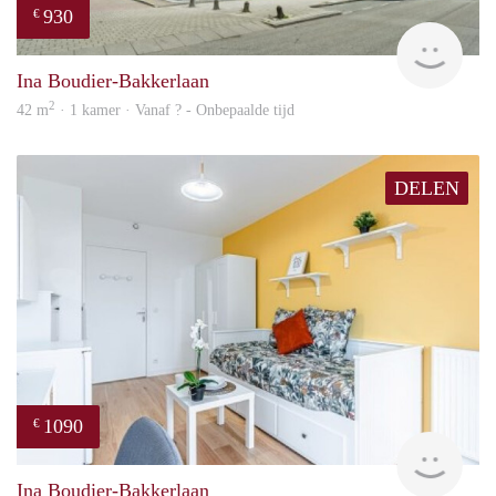
930
€
rent
Ina Boudier-Bakkerlaan
2
42 m
· 1 kamer · Vanaf ? - Onbepaalde tijd
DELEN
1090
€
finde
Ina Boudier-Bakkerlaan