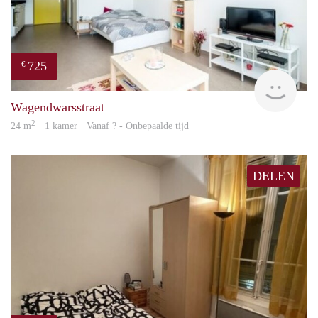
725
€
finde
Wagendwarsstraat
2
24 m
· 1 kamer · Vanaf ? - Onbepaalde tijd
DELEN