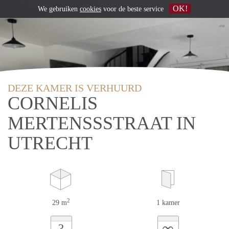
OK!
We gebruiken
cookies
voor de beste service
DEZE KAMER IS VERHUURD
CORNELIS
MERTENSSSTRAAT IN
UTRECHT
2
29 m
1 kamer
∞
?