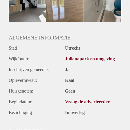
Huurtermijn
Onbepaalde termijn
Oplevering
Kaal
ALGEMENE INFORMATIE
Stad
Utrecht
Wijk/buurt:
Julianapark en omgeving
Inschrijven gemeente:
Ja
Opleverniveau:
Kaal
Huisgenoten:
Geen
Begindatum:
Vraag de adverteerder
Bezichtiging
In overleg