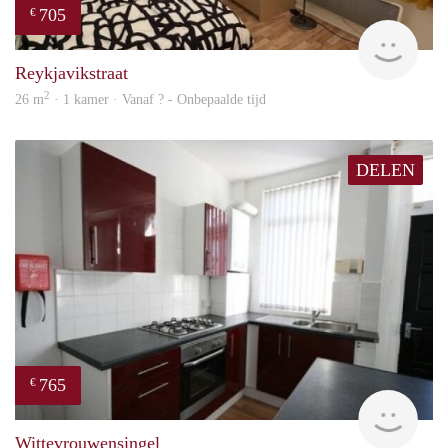
705
€
finde
Reykjavikstraat
2
26 m
· 1 kamer · Vanaf ? - Onbepaalde tijd
DELEN
765
€
rent
Wittevrouwensingel