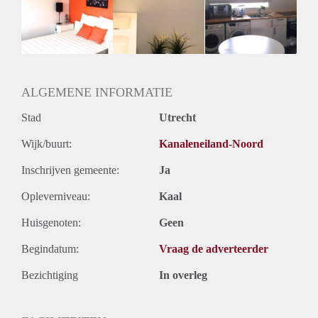
Huisgenoten: Ja
Geslacht huisgenoten: Gemengd
ALGEMENE INFORMATIE
Stad
Utrecht
Wijk/buurt:
Kanaleneiland-Noord
Inschrijven gemeente:
Ja
Opleverniveau:
Kaal
Huisgenoten:
Geen
Begindatum:
Vraag de adverteerder
Bezichtiging
In overleg