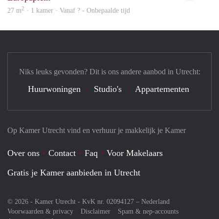
2
27 m
· 1 kamer · Vanaf ? - Onbepaalde tijd
Niks leuks gevonden? Dit is ons andere aanbod in Utrecht:
Huurwoningen
Studio's
Appartementen
Op Kamer Utrecht vind en verhuur je makkelijk je Kamer
Over ons
Contact
Faq
Voor Makelaars
Gratis je Kamer aanbieden in Utrecht
© 2026 - Kamer Utrecht - KvK nr. 02094127 –
Nederland
Voorwaarden & privacy
Disclaimer
Spam & nep-accounts