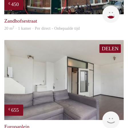
450
€
Agie
Zandhofsestraat
2
20 m
· 1 kamer · Per direct - Onbepaalde tijd
DELEN
655
€
finde
Europaplein