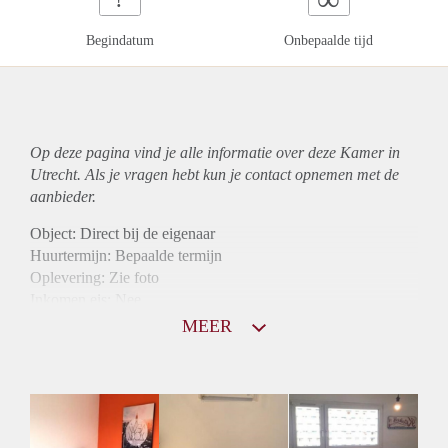
Begindatum
Onbepaalde tijd
Op deze pagina vind je alle informatie over deze Kamer in
Utrecht. Als je vragen hebt kun je contact opnemen met de
aanbieder.
Object: Direct bij de eigenaar
Huurtermijn: Bepaalde termijn
Oplevering: Zie foto
Inkomen eis: Nee
Borg: 1 maand
MEER
Bemiddeling kosten: Nee
Internet: Ja
Gedeelde keuken: Ja
Gedeelde Douche: Ja
Gedeelde woonkamer: Ja