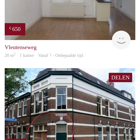
650
€
finde
Vleutenseweg
2
20 m
· 1 kamer · Vanaf ? - Onbepaalde tijd
DELEN