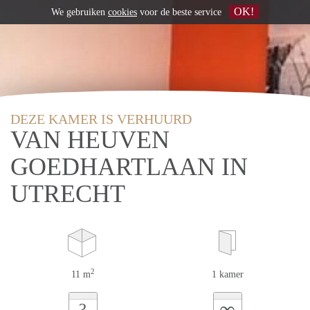
OK!
We gebruiken
cookies
voor de beste service
DEZE KAMER IS VERHUURD
VAN HEUVEN
GOEDHARTLAAN IN
UTRECHT
2
11 m
1 kamer
∞
?