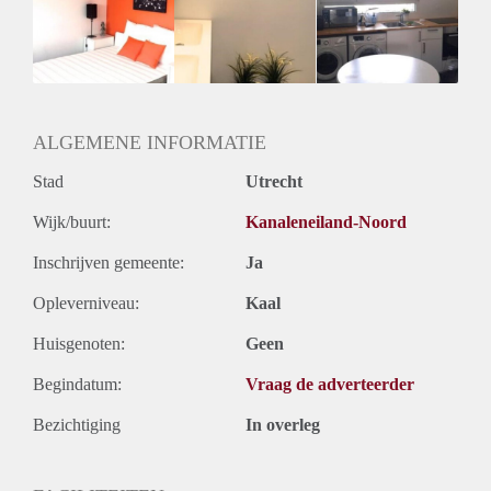
Huisgenoten: Ja
Geslacht huisgenoten: Gemengd
ALGEMENE INFORMATIE
Stad
Utrecht
Wijk/buurt:
Kanaleneiland-Noord
Inschrijven gemeente:
Ja
Opleverniveau:
Kaal
Huisgenoten:
Geen
Begindatum:
Vraag de adverteerder
Bezichtiging
In overleg