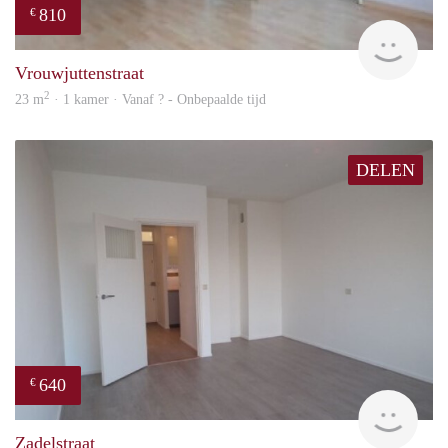
810
€
finde
Vrouwjuttenstraat
2
23 m
· 1 kamer · Vanaf ? - Onbepaalde tijd
DELEN
640
€
finde
Zadelstraat