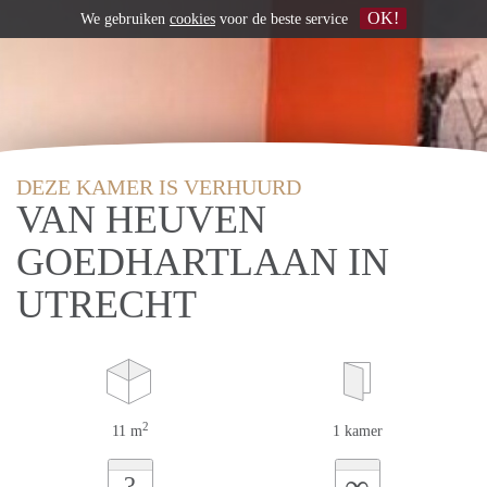
OK!
We gebruiken
cookies
voor de beste service
DEZE KAMER IS VERHUURD
VAN HEUVEN
GOEDHARTLAAN IN
UTRECHT
2
11 m
1 kamer
∞
?