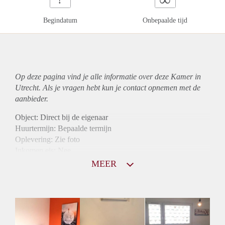
Begindatum
Onbepaalde tijd
Op deze pagina vind je alle informatie over deze Kamer in
Utrecht. Als je vragen hebt kun je contact opnemen met de
aanbieder.
Object: Direct bij de eigenaar
Huurtermijn: Bepaalde termijn
Oplevering: Zie foto
Inkomen eis: Nee
Borg: 1 maand
MEER
Bemiddeling kosten: Nee
Internet: Ja
Gedeelde keuken: Ja
Gedeelde Douche: Ja
Gedeelde woonkamer: Ja