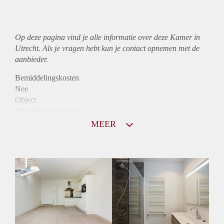
Op deze pagina vind je alle informatie over deze Kamer in
Utrecht. Als je vragen hebt kun je contact opnemen met de
aanbieder.
Bemiddelingskosten
Nee
Object
Direct bij de eigenaar
Borg
MEER
485
Garantiestelling
Niet mogelijk
Huurtoeslag
Niet mogelijk
Inkomen eis
N.V.T.
Huurtermijn
Onbepaalde termijn