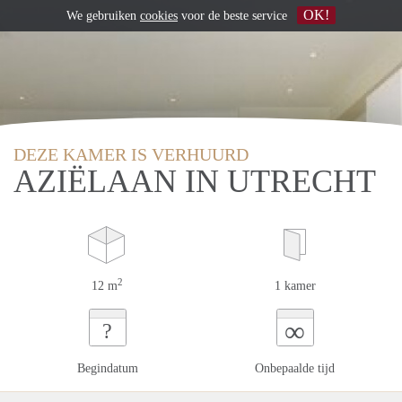
OK!
We gebruiken
cookies
voor de beste service
DEZE KAMER IS VERHUURD
AZIËLAAN IN UTRECHT
2
12 m
1 kamer
∞
?
Begindatum
Onbepaalde tijd