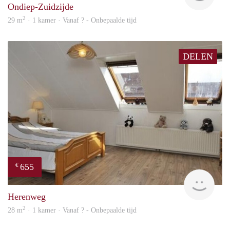
Ondiep-Zuidzijde
2
29 m
· 1 kamer · Vanaf ? - Onbepaalde tijd
DELEN
655
€
Woni
Herenweg
2
28 m
· 1 kamer · Vanaf ? - Onbepaalde tijd