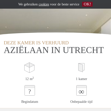
OK!
We gebruiken
cookies
voor de beste service
DEZE KAMER IS VERHUURD
AZIËLAAN IN UTRECHT
2
12 m
1 kamer
∞
?
Begindatum
Onbepaalde tijd