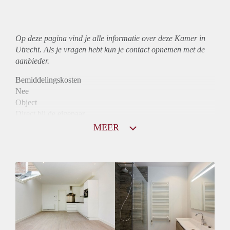
Op deze pagina vind je alle informatie over deze Kamer in
Utrecht. Als je vragen hebt kun je contact opnemen met de
aanbieder.
Bemiddelingskosten
Nee
Object
Direct bij de eigenaar
Borg
MEER
485
Garantiestelling
Niet mogelijk
Huurtoeslag
Niet mogelijk
Inkomen eis
N.V.T.
Huurtermijn
Onbepaalde termijn