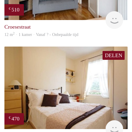
510
€
finde
Croesestraat
2
12 m
· 1 kamer · Vanaf ? - Onbepaalde tijd
DELEN
470
€
Woni