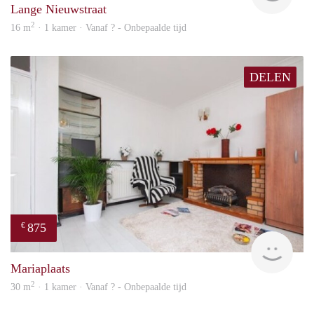
Lange Nieuwstraat
2
16 m
· 1 kamer · Vanaf ? - Onbepaalde tijd
DELEN
875
€
finde
Mariaplaats
2
30 m
· 1 kamer · Vanaf ? - Onbepaalde tijd