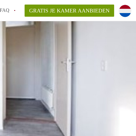
FAQ
GRATIS JE KAMER AANBIEDEN
Utrecht?
er te vinden in Utrecht?
te vinden!
t!