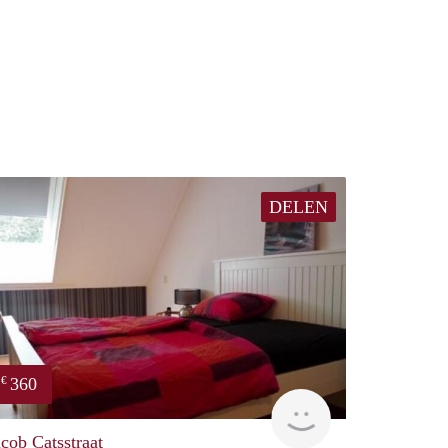
DELEN
360
€
Woning
acob Catsstraat