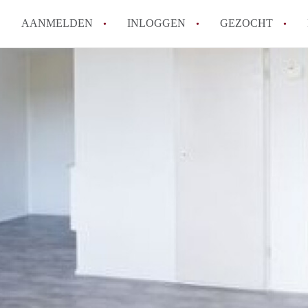
AANMELDEN
INLOGGEN
GEZOCHT
Hoe vind ik snel een kamer in 
Hoe moeilijk is het om een kam
Tips: om in Utrecht een kamer 
Hoe werkt Kamers Utrecht
How to translate KamersUtrech
Alle veelgestelde vragen