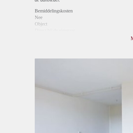
Bemiddelingskosten
Nee
Object
Direct bij de eigenaar
Borg
625
Garantiestelling
Mogelijk
Huurtoeslag
Mogelijk
Inkomen eis
2,8 X Maandhuur Bruto
Huurtermijn
Onbepaalde termijn
Oplevering
Kaal