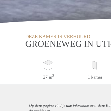
DEZE KAMER IS VERHUURD
GROENEWEG IN UT
2
27 m
1 kamer
Op deze pagina vind je alle informatie over deze Ka
de aanbieder.