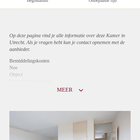
Begindatum
Onbepaalde tijd
Op deze pagina vind je alle informatie over deze Kamer in
Utrecht. Als je vragen hebt kun je contact opnemen met de
aanbieder.
Bemiddelingskosten
Nee
Object
Direct bij de eigenaar
Borg
MEER
625
Garantiestelling
Mogelijk
Huurtoeslag
Mogelijk
Inkomen eis
2,8 X Maandhuur Bruto