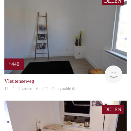
DELEN
440
€
rent
Vleutenseweg
2
11 m
· 1 kamer · Vanaf ? - Onbepaalde tijd
DELEN