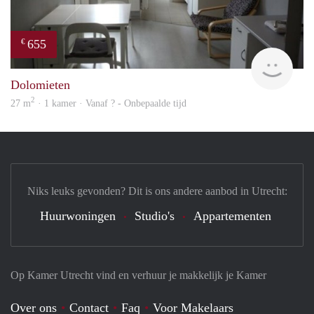
655
€
rent
Dolomieten
2
27 m
· 1 kamer · Vanaf ? - Onbepaalde tijd
Niks leuks gevonden? Dit is ons andere aanbod in Utrecht:
Huurwoningen
Studio's
Appartementen
Op Kamer Utrecht vind en verhuur je makkelijk je Kamer
Over ons
Contact
Faq
Voor Makelaars