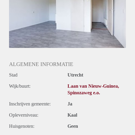
Huurtermijn
Onbepaalde termijn
Oplevering
Kaal
ALGEMENE INFORMATIE
Stad
Utrecht
Wijk/buurt:
Laan van Nieuw-Guinea,
Spinozaweg e.o.
Inschrijven gemeente:
Ja
Opleverniveau:
Kaal
Huisgenoten:
Geen