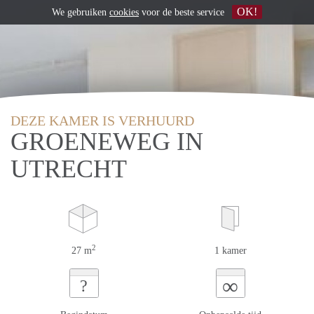
OK!
We gebruiken
cookies
voor de beste service
DEZE KAMER IS VERHUURD
GROENEWEG IN
UTRECHT
2
27 m
1 kamer
∞
?