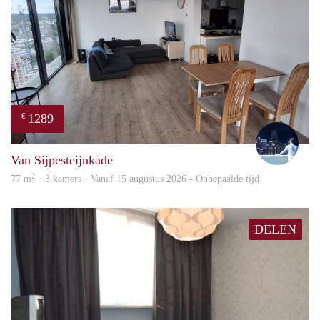
1289
€
Thijs
Van Sijpesteijnkade
2
77 m
· 3 kamers · Vanaf 15 augustus 2026 - Onbepaalde tijd
DELEN