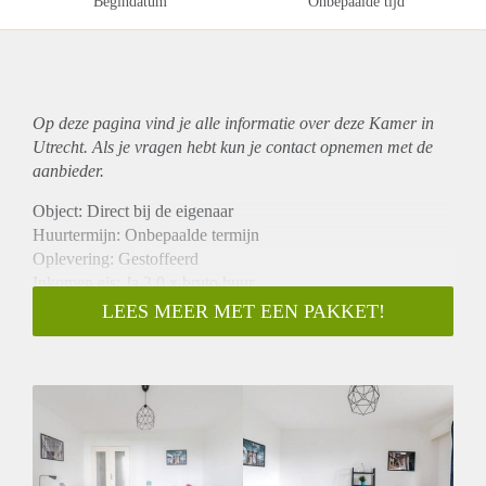
Begindatum
Onbepaalde tijd
Op deze pagina vind je alle informatie over deze Kamer in
Utrecht. Als je vragen hebt kun je contact opnemen met de
aanbieder.
Object: Direct bij de eigenaar
Huurtermijn: Onbepaalde termijn
Oplevering: Gestoffeerd
Inkomen eis: Ja 3,0 x bruto huur
Garantiestelling mogelijk: Ja
LEES MEER MET EEN PAKKET!
Borg: 1 maand
Bemiddeling kosten: Nee
Internet: Ja
Gedeelde keuken: Nee
Gedeelde Douche: Nee
Gedeelde woonkamer: Nee
Huisgenoten: Nee