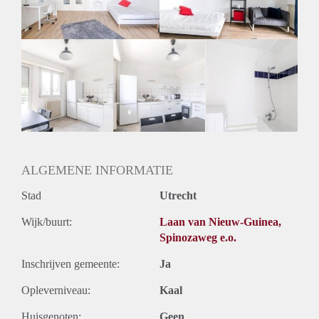
Geslacht huisgenoten: N.v.t.
ALGEMENE INFORMATIE
Stad
Utrecht
Wijk/buurt:
Laan van Nieuw-Guinea,
Spinozaweg e.o.
Inschrijven gemeente:
Ja
Opleverniveau:
Kaal
Huisgenoten:
Geen