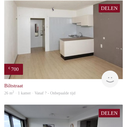
DELEN
700
€
finde
Biltstraat
2
26 m
· 1 kamer · Vanaf ? - Onbepaalde tijd
DELEN