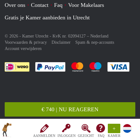
Over ons
Contact
Faq
Voor Makelaars
Gratis je Kamer aanbieden in Utrecht
© 2026 - Kamer Utrecht - KvK nr. 02094127 –
Nederland
Voorwaarden & privacy
Disclaimer
Spam & nep-accounts
Account verwijderen
Je rekent gemakkelijk af met Paypal
Je rekent gemakkelijk af met M
Je rekent gemakkelij
Je re
€ 740 | NU REAGEREN
+
AANMELDEN
INLOGGEN
GEZOCHT
FAQ
KAMER