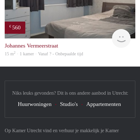
560
€
Woni
Johannes Vermeerstraat
2
15 m
· 1 kamer · Vanaf ? - Onbepaalde tijd
Niks leuks gevonden? Dit is ons andere aanbod in Utrecht:
Huurwoningen
Studio's
Appartementen
Op Kamer Utrecht vind en verhuur je makkelijk je Kamer