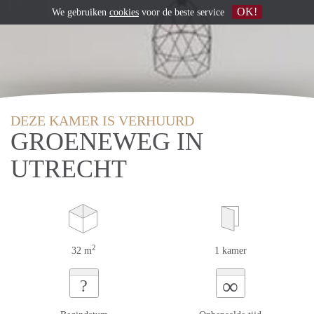
OK!
We gebruiken
cookies
voor de beste service
DEZE KAMER IS VERHUURD
GROENEWEG IN
UTRECHT
2
32 m
1 kamer
∞
?