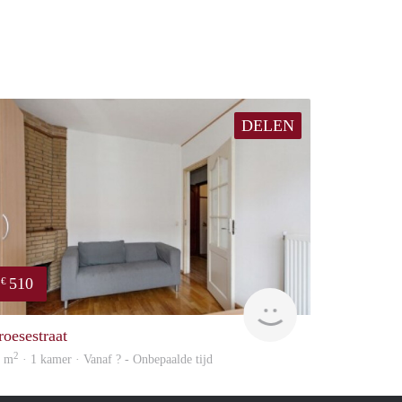
DELEN
510
€
finder
roesestraat
2
2 m
· 1 kamer · Vanaf ? - Onbepaalde tijd