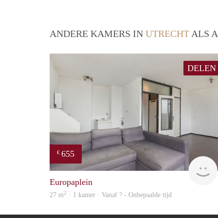
ANDERE KAMERS IN
UTRECHT
ALS A
DELEN
655
€
Europaplein
2
27 m
· 1 kamer · Vanaf ? - Onbepaalde tijd