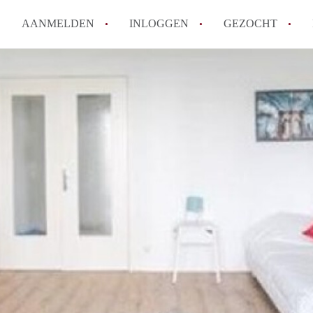
AANMELDEN
INLOGGEN
GEZOCHT
Hoe vind ik snel een kamer in 
Hoe moeilijk is het om een kam
Tips: om in Utrecht een kamer 
Hoe werkt Kamers Utrecht
How to translate KamersUtrech
Alle veelgestelde vragen