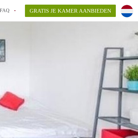
FAQ
GRATIS JE KAMER AANBIEDEN
Utrecht?
er te vinden in Utrecht?
te vinden!
t!