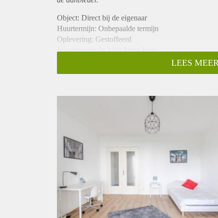
Object: Direct bij de eigenaar
Huurtermijn: Onbepaalde termijn
Oplevering: Gestoffeerd
Inkomen eis: Ja 3,0 x bruto huur
Garantiestelling mogelijk: Ja
LEES MEER
Borg: 1 maand
Bemiddeling kosten: Nee
Internet: Ja
Gedeelde keuken: Nee
Gedeelde Douche: Nee
Gedeelde woonkamer: Nee
Huisgenoten: Nee
Geslacht huisgenoten: N.v.t.