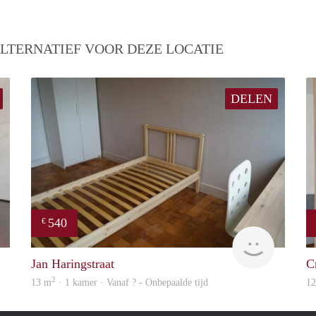
LTERNATIEF VOOR DEZE LOCATIE
DELEN
540
€
finder
finder
Jan Haringstraat
C
2
13 m
· 1 kamer · Vanaf ? - Onbepaalde tijd
1