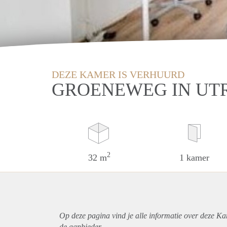
DEZE KAMER IS VERHUURD
GROENEWEG IN UT
2
32 m
1 kamer
Op deze pagina vind je alle informatie over deze Ka
de aanbieder.