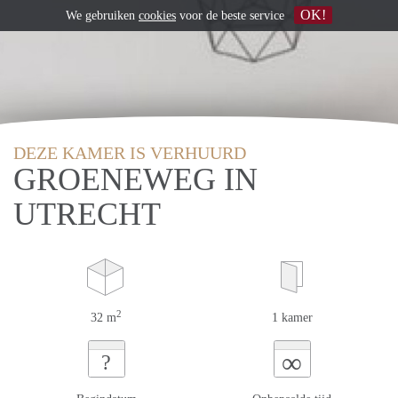
OK!
We gebruiken
cookies
voor de beste service
DEZE KAMER IS VERHUURD
GROENEWEG IN
UTRECHT
2
32 m
1 kamer
∞
?