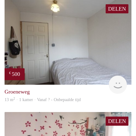
DELEN
500
€
rent
Groeneweg
2
13 m
· 1 kamer · Vanaf ? - Onbepaalde tijd
DELEN