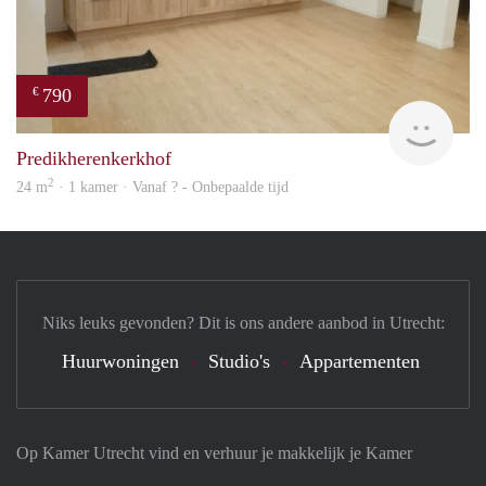
790
€
finde
Predikherenkerkhof
2
24 m
· 1 kamer · Vanaf ? - Onbepaalde tijd
Niks leuks gevonden? Dit is ons andere aanbod in Utrecht:
Huurwoningen
Studio's
Appartementen
Op Kamer Utrecht vind en verhuur je makkelijk je Kamer