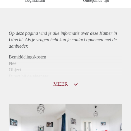
Begindatum
Onbepaalde tijd
Op deze pagina vind je alle informatie over deze Kamer in
Utrecht. Als je vragen hebt kun je contact opnemen met de
aanbieder.
Bemiddelingskosten
Nee
Object
Direct bij de eigenaar
Borg
MEER
740
Garantiestelling
Mogelijk
Huurtoeslag
Mogelijk
Inkomen eis
2,9 X Maandhuur Bruto