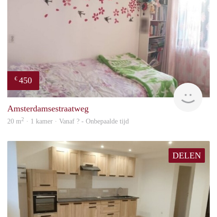
450
€
finde
Amsterdamsestraatweg
2
20 m
· 1 kamer · Vanaf ? - Onbepaalde tijd
DELEN