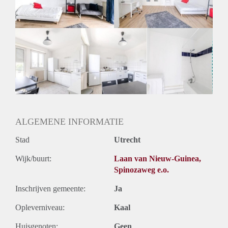
Huurtermijn
Onbepaalde termijn
Oplevering
Gestoffeerd
ALGEMENE INFORMATIE
Stad
Utrecht
Wijk/buurt:
Laan van Nieuw-Guinea,
Spinozaweg e.o.
Inschrijven gemeente:
Ja
Opleverniveau:
Kaal
Huisgenoten:
Geen