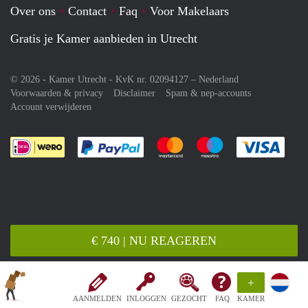
Over ons
Contact
Faq
Voor Makelaars
Gratis je Kamer aanbieden in Utrecht
© 2026 - Kamer Utrecht - KvK nr. 02094127 –
Nederland
Voorwaarden & privacy
Disclaimer
Spam & nep-accounts
Account verwijderen
Je rekent gemakkelijk af met Paypal
Je rekent gemakkelijk af met M
Je rekent gemakkelij
Je re
€ 740 | NU REAGEREN
+
AANMELDEN
INLOGGEN
GEZOCHT
FAQ
KAMER