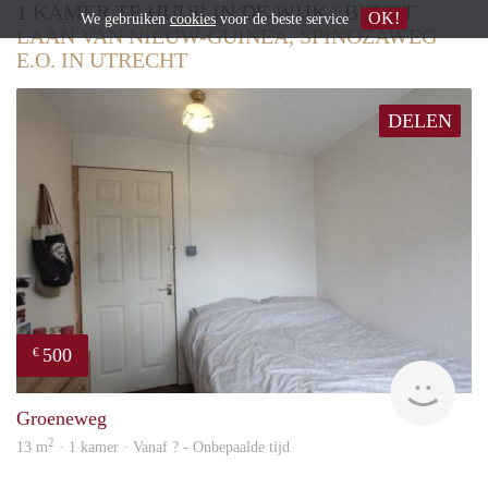
1 KAMER TE HUUR IN DE WIJK / BUURT
OK!
We gebruiken
cookies
voor de beste service
LAAN VAN NIEUW-GUINEA, SPINOZAWEG
E.O. IN UTRECHT
DELEN
500
€
rent
Groeneweg
2
13 m
· 1 kamer · Vanaf ? - Onbepaalde tijd