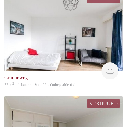
finde
Groeneweg
2
32 m
· 1 kamer · Vanaf ? - Onbepaalde tijd
VERHUURD