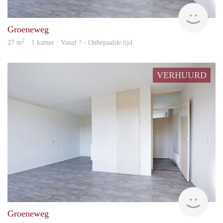
rent
Groeneweg
2
27 m
· 1 kamer · Vanaf ? - Onbepaalde tijd
VERHUURD
finde
Groeneweg