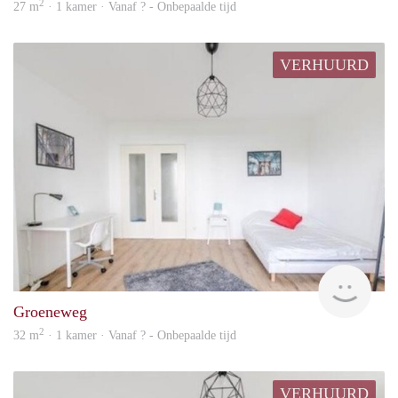
2
27 m
· 1 kamer · Vanaf ? - Onbepaalde tijd
VERHUURD
Woni
Groeneweg
2
32 m
· 1 kamer · Vanaf ? - Onbepaalde tijd
VERHUURD