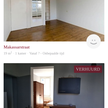
finde
Makassarstraat
2
19 m
· 1 kamer · Vanaf ? - Onbepaalde tijd
VERHUURD