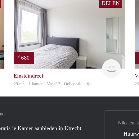
DELEN
680
€
Woning
finder
Einsteindreef
V
2
29 m
· 1 kamer · Vanaf ? - Onbepaalde tijd
2
mer
Niks leuks
ratis je Kamer aanbieden in Utrecht
Huurw