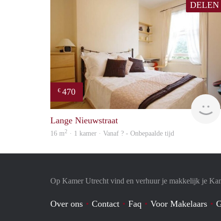
DELEN
470
€
Lange Nieuwstraat
2
16 m
· 1 kamer · Vanaf ? - Onbepaalde tijd
Op Kamer Utrecht vind en verhuur je makkelijk je Ka
Over ons
Contact
Faq
Voor Makelaars
G