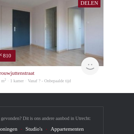
DELEN
810
€
finder
rouwjuttenstraat
2
3 m
· 1 kamer · Vanaf ? - Onbepaalde tijd
 gevonden? Dit is ons andere aanbod in Utrecht:
oningen
Studio's
Appartementen