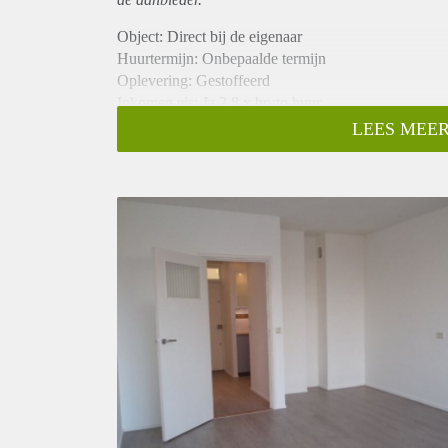
Object: Direct bij de eigenaar
Huurtermijn: Onbepaalde termijn
Oplevering: Gestoffeerd
Inkomen eis: Ja 2,8 x bruto huur
Garantiestelling mogelijk: Ja
LEES MEER
Borg: 1 maand
Bemiddeling kosten: Nee
Internet: Ja
Gedeelde keuken: Nee
Gedeelde Douche: Nee
Gedeelde woonkamer: Nee
Huisgenoten: Nee
Geslacht huisgenoten: N.v.t.