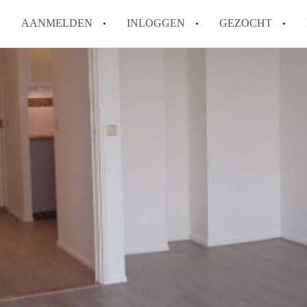
AANMELDEN
INLOGGEN
GEZOCHT
Hoe vind ik snel een kamer in 
Hoe moeilijk is het om een kam
Tips: om in Utrecht een kamer 
Hoe werkt Kamers Utrecht
How to translate KamersUtrech
Alle veelgestelde vragen