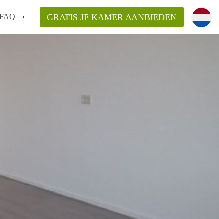
FAQ
GRATIS JE KAMER AANBIEDEN
Utrecht?
er te vinden in Utrecht?
te vinden!
t!