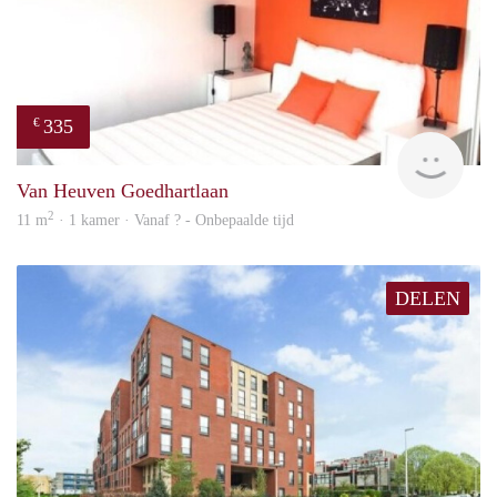
335
€
finde
Van Heuven Goedhartlaan
2
11 m
· 1 kamer · Vanaf ? - Onbepaalde tijd
DELEN