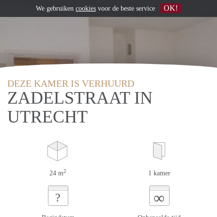
OK!
We gebruiken
cookies
voor de beste service
DEZE KAMER IS VERHUURD
ZADELSTRAAT IN
UTRECHT
2
24 m
1 kamer
∞
?