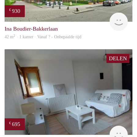
930
€
rent
Ina Boudier-Bakkerlaan
2
42 m
· 1 kamer · Vanaf ? - Onbepaalde tijd
DELEN
695
€
finde