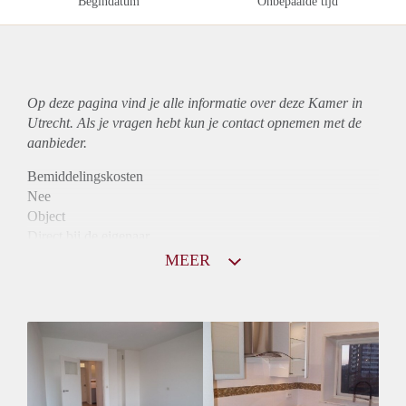
Begindatum
Onbepaalde tijd
Op deze pagina vind je alle informatie over deze Kamer in
Utrecht. Als je vragen hebt kun je contact opnemen met de
aanbieder.
Bemiddelingskosten
Nee
Object
Direct bij de eigenaar
Borg
MEER
615
Garantiestelling
Mogelijk
Huurtoeslag
Mogelijk
Inkomen eis
3,1 X Maandhuur Bruto