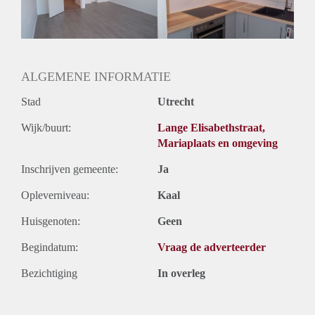
Huurtermijn
Onbepaalde termijn
Oplevering
Gestoffeerd
ALGEMENE INFORMATIE
Stad
Utrecht
Wijk/buurt:
Lange Elisabethstraat,
Mariaplaats en omgeving
Inschrijven gemeente:
Ja
Opleverniveau:
Kaal
Huisgenoten:
Geen
Begindatum:
Vraag de adverteerder
Bezichtiging
In overleg