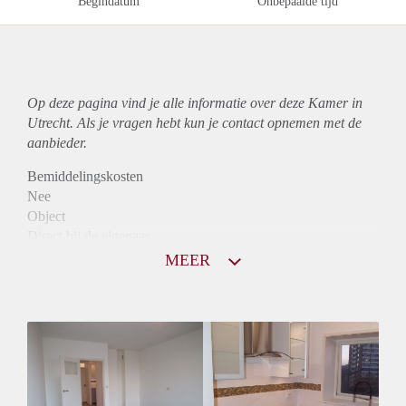
Begindatum
Onbepaalde tijd
Op deze pagina vind je alle informatie over deze Kamer in
Utrecht. Als je vragen hebt kun je contact opnemen met de
aanbieder.
Bemiddelingskosten
Nee
Object
Direct bij de eigenaar
Borg
MEER
615
Garantiestelling
Mogelijk
Huurtoeslag
Mogelijk
Inkomen eis
3,1 X Maandhuur Bruto