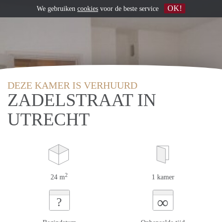
OK!
We gebruiken
cookies
voor de beste service
DEZE KAMER IS VERHUURD
ZADELSTRAAT IN
UTRECHT
2
24 m
1 kamer
∞
?