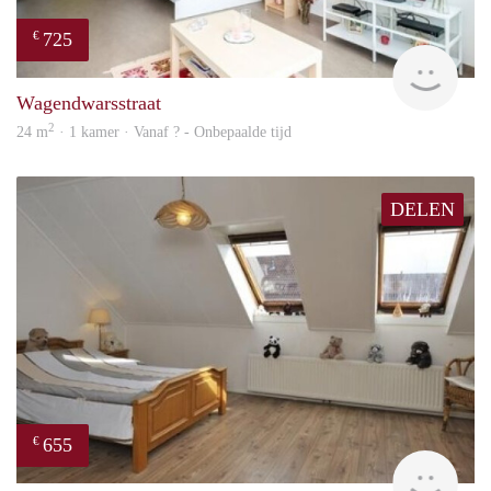
725
€
finde
Wagendwarsstraat
2
24 m
· 1 kamer · Vanaf ? - Onbepaalde tijd
DELEN
655
€
finde