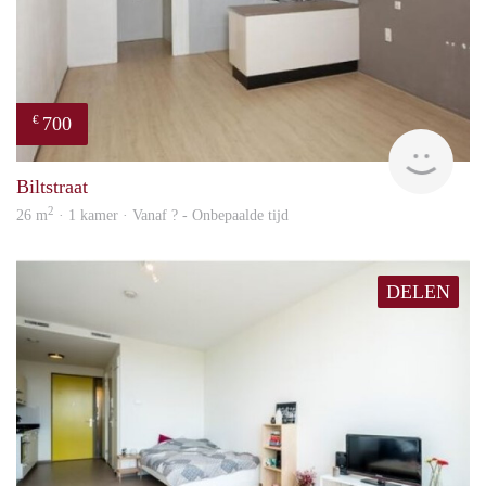
700
€
finde
Biltstraat
2
26 m
· 1 kamer · Vanaf ? - Onbepaalde tijd
DELEN