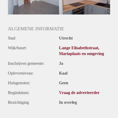
Huurtermijn
Onbepaalde termijn
Oplevering
Gestoffeerd
ALGEMENE INFORMATIE
Stad
Utrecht
Wijk/buurt:
Lange Elisabethstraat,
Mariaplaats en omgeving
Inschrijven gemeente:
Ja
Opleverniveau:
Kaal
Huisgenoten:
Geen
Begindatum:
Vraag de adverteerder
Bezichtiging
In overleg