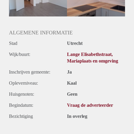
Geslacht huisgenoten: N.v.t.
ALGEMENE INFORMATIE
Stad
Utrecht
Wijk/buurt:
Lange Elisabethstraat,
Mariaplaats en omgeving
Inschrijven gemeente:
Ja
Opleverniveau:
Kaal
Huisgenoten:
Geen
Begindatum:
Vraag de adverteerder
Bezichtiging
In overleg