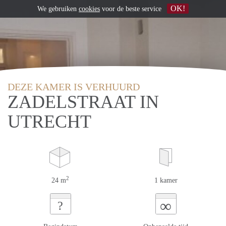
OK!
We gebruiken
cookies
voor de beste service
DEZE KAMER IS VERHUURD
ZADELSTRAAT IN
UTRECHT
2
24 m
1 kamer
∞
?