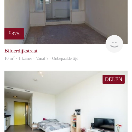
375
€
finde
Bilderdijkstraat
2
10 m
· 1 kamer · Vanaf ? - Onbepaalde tijd
DELEN