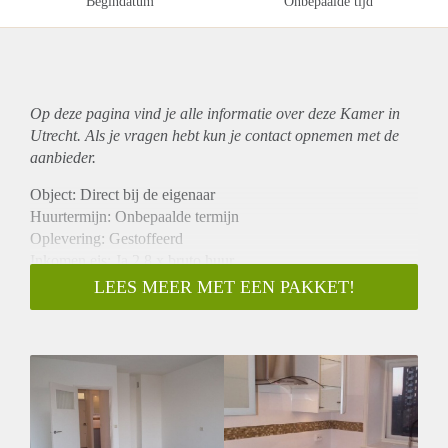
Begindatum
Onbepaalde tijd
Op deze pagina vind je alle informatie over deze Kamer in
Utrecht. Als je vragen hebt kun je contact opnemen met de
aanbieder.
Object: Direct bij de eigenaar
Huurtermijn: Onbepaalde termijn
Oplevering: Gestoffeerd
Inkomen eis: Ja 2,8 x bruto huur
Garantiestelling mogelijk: Ja
LEES MEER MET EEN PAKKET!
Borg: 1 maand
Bemiddeling kosten: Nee
Internet: Ja
Gedeelde keuken: Nee
Gedeelde Douche: Nee
Gedeelde woonkamer: Nee
Huisgenoten: Nee