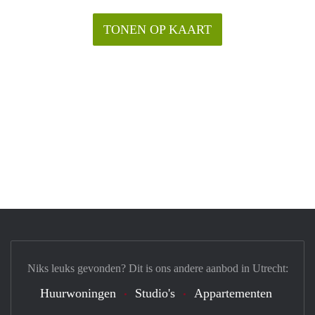
TONEN OP KAART
Niks leuks gevonden? Dit is ons andere aanbod in Utrecht:
Huurwoningen
Studio's
Appartementen