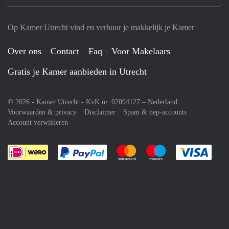
Op Kamer Utrecht vind en verhuur je makkelijk je Kamer
Over ons
Contact
Faq
Voor Makelaars
Gratis je Kamer aanbieden in Utrecht
© 2026 - Kamer Utrecht - KvK nr. 02094127 –
Nederland
Voorwaarden & privacy
Disclaimer
Spam & nep-accounts
Account verwijderen
Je rekent gemakkelijk af met Paypal
Je rekent gemakkelijk af met M
Je rekent gemakkelij
Je re