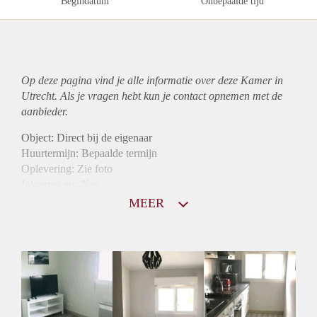
Begindatum
Onbepaalde tijd
Op deze pagina vind je alle informatie over deze Kamer in
Utrecht. Als je vragen hebt kun je contact opnemen met de
aanbieder.
Object: Direct bij de eigenaar
Huurtermijn: Bepaalde termijn
Oplevering: Zie foto
Inkomen eis: Nee
Borg: 1 maand
MEER
Bemiddeling kosten: Nee
Internet: Ja
Gedeelde keuken: Ja
Gedeelde Douche: Ja
Gedeelde woonkamer: Ja
Huisgenoten: Ja
Geslacht huisgenoten: Gemengd