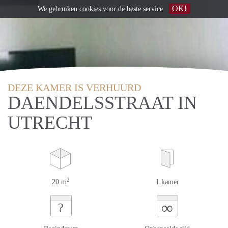
OK!
We gebruiken
cookies
voor de beste service
DEZE KAMER IS VERHUURD
DAENDELSSTRAAT IN
UTRECHT
2
20 m
1 kamer
∞
?