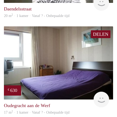
Daendelsstraat
2
20 m
· 1 kamer · Vanaf ? - Onbepaalde tijd
DELEN
630
€
finde
Oudegracht aan de Werf
2
17 m
· 1 kamer · Vanaf ? - Onbepaalde tijd