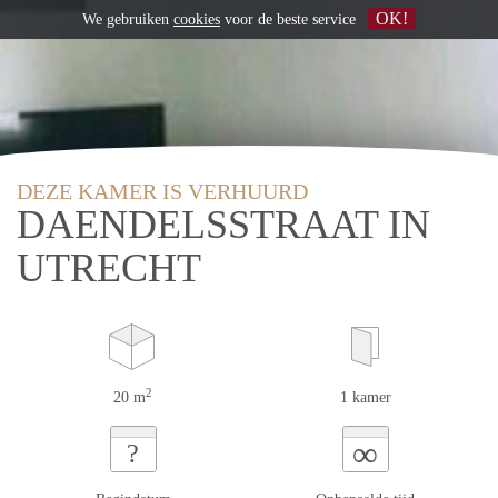
OK!
We gebruiken
cookies
voor de beste service
DEZE KAMER IS VERHUURD
DAENDELSSTRAAT IN
UTRECHT
2
20 m
1 kamer
∞
?