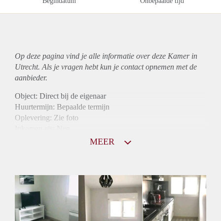
Begindatum
Onbepaalde tijd
Op deze pagina vind je alle informatie over deze Kamer in
Utrecht. Als je vragen hebt kun je contact opnemen met de
aanbieder.
Object: Direct bij de eigenaar
Huurtermijn: Bepaalde termijn
Oplevering: Zie foto
Inkomen eis: Nee
Borg: 1 maand
MEER
Bemiddeling kosten: Nee
Internet: Ja
Gedeelde keuken: Ja
Gedeelde Douche: Ja
Gedeelde woonkamer: Ja
Huisgenoten: Ja
Geslacht huisgenoten: Gemengd