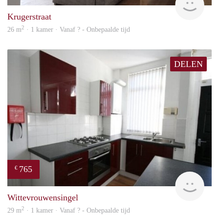
Krugerstraat
2
26 m
· 1 kamer · Vanaf ? - Onbepaalde tijd
DELEN
765
€
rent
Wittevrouwensingel
2
29 m
· 1 kamer · Vanaf ? - Onbepaalde tijd