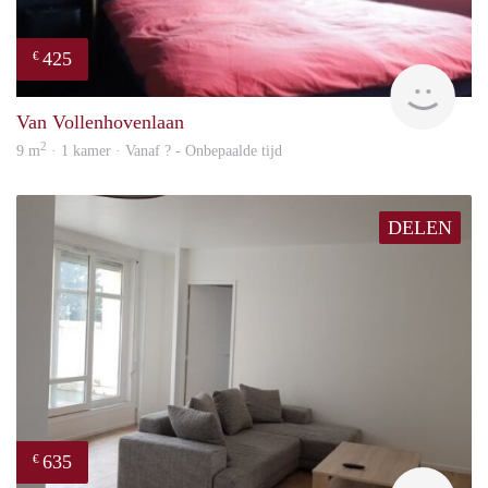
425
€
finde
Van Vollenhovenlaan
2
9 m
· 1 kamer · Vanaf ? - Onbepaalde tijd
DELEN
635
€
finde