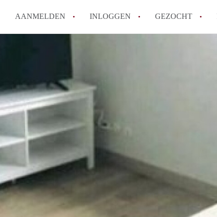
AANMELDEN
INLOGGEN
GEZOCHT
Hoe vind ik snel een kamer in 
Hoe moeilijk is het om een kam
Tips: om in Utrecht een kamer 
Hoe werkt Kamers Utrecht
How to translate KamersUtrech
Alle veelgestelde vragen