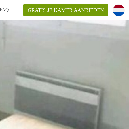
FAQ
GRATIS JE KAMER AANBIEDEN
Utrecht?
er te vinden in Utrecht?
te vinden!
t!