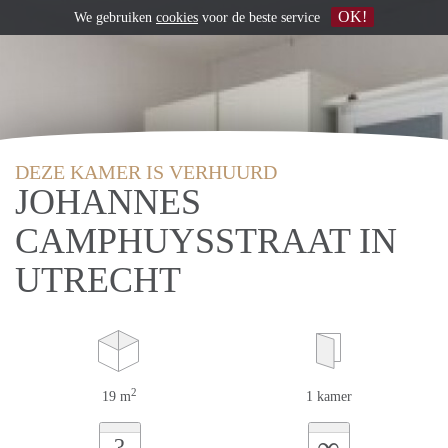
OK!
We gebruiken
cookies
voor de beste service
DEZE KAMER IS VERHUURD
JOHANNES
CAMPHUYSSTRAAT IN
UTRECHT
2
19 m
1 kamer
∞
?