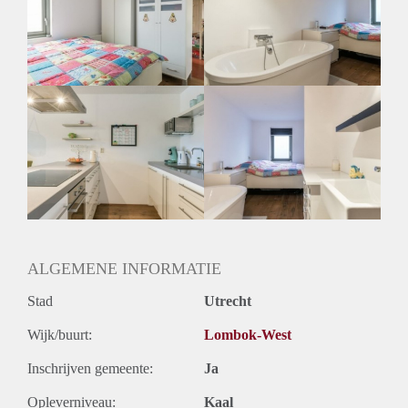
Huurtermijn
Onbepaalde termijn
Oplevering
Gestoffeerd
ALGEMENE INFORMATIE
Stad
Utrecht
Wijk/buurt:
Lombok-West
Inschrijven gemeente:
Ja
Opleverniveau:
Kaal