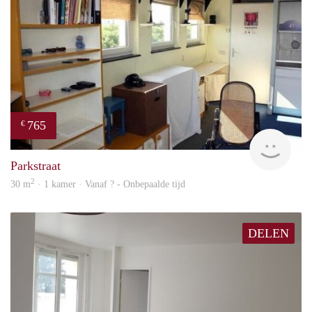
765
€
rent
Parkstraat
2
30 m
· 1 kamer · Vanaf ? - Onbepaalde tijd
DELEN