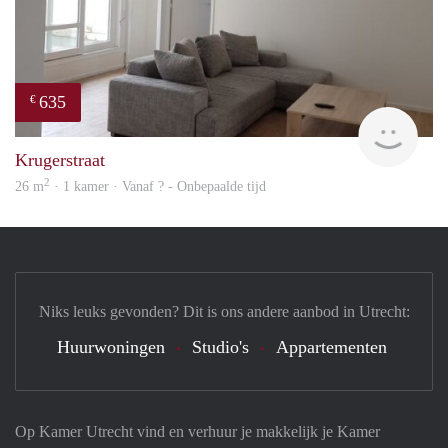
635
€
finde
Krugerstraat
2
26 m
· 1 kamer · Vanaf ? - Onbepaalde tijd
Niks leuks gevonden? Dit is ons andere aanbod in Utrecht:
Huurwoningen
Studio's
Appartementen
Op Kamer Utrecht vind en verhuur je makkelijk je Kamer