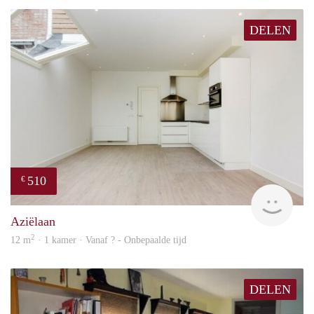
DELEN
510
€
finde
Aziëlaan
2
12 m
· 1 kamer · Vanaf ? - Onbepaalde tijd
DELEN