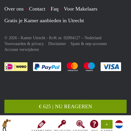
Over ons
Contact
Faq
Voor Makelaars
Gratis je Kamer aanbieden in Utrecht
© 2026 - Kamer Utrecht - KvK nr. 02094127 –
Nederland
Voorwaarden & privacy
Disclaimer
Spam & nep-accounts
Account verwijderen
Je rekent gemakkelijk af met Paypal
Je rekent gemakkelijk af met M
Je rekent gemakkelij
Je re
€ 625 | NU REAGEREN
+