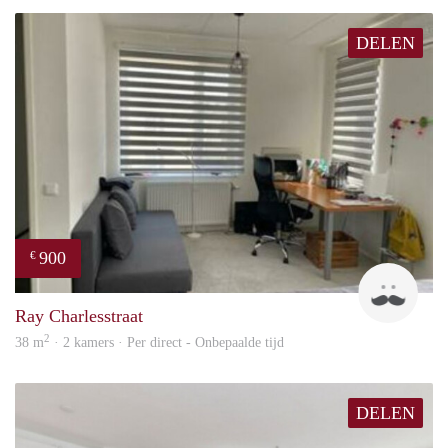
DELEN
900
€
Ram
Ray Charlesstraat
2
38 m
· 2 kamers · Per direct - Onbepaalde tijd
DELEN