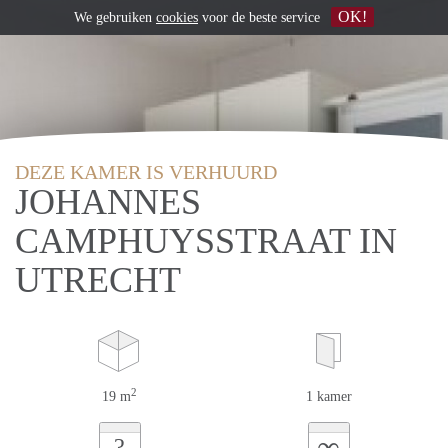
OK!
We gebruiken
cookies
voor de beste service
DEZE KAMER IS VERHUURD
JOHANNES
CAMPHUYSSTRAAT IN
UTRECHT
2
19 m
1 kamer
∞
?