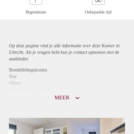
Begindatum
Onbepaalde tijd
Op deze pagina vind je alle informatie over deze Kamer in
Utrecht. Als je vragen hebt kun je contact opnemen met de
aanbieder.
Bemiddelingskosten
Nee
Object
Direct bij de eigenaar
Borg
MEER
600
Garantiestelling
Mogelijk
Huurtoeslag
Mogelijk