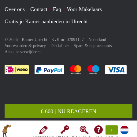
Over ons
Contact
Faq
Voor Makelaars
Gratis je Kamer aanbieden in Utrecht
© 2026 - Kamer Utrecht - KvK nr. 02094127 –
Nederland
Voorwaarden & privacy
Disclaimer
Spam & nep-accounts
Account verwijderen
Je rekent gemakkelijk af met Paypal
Je rekent gemakkelijk af met M
Je rekent gemakkelij
Je re
€ 600 | NU REAGEREN
+