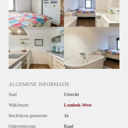
Inkomen eis
2,7 X Maandhuur Bruto
Huurtermijn
Onbepaalde termijn
Oplevering
Gestoffeerd
ALGEMENE INFORMATIE
Stad
Utrecht
Wijk/buurt:
Lombok-West
Inschrijven gemeente:
Ja
Opleverniveau:
Kaal