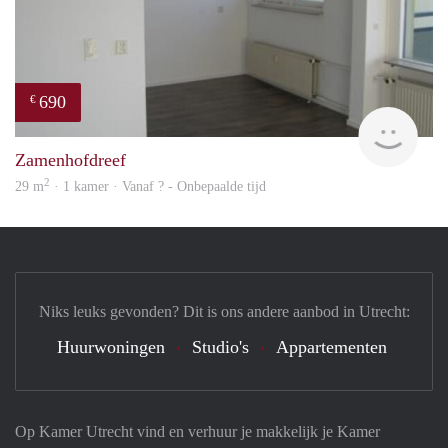
690
€
Woni
Zamenhofdreef
2
29 m
· 1 kamer · Vanaf ? - Onbepaalde tijd
Niks leuks gevonden? Dit is ons andere aanbod in Utrecht:
Huurwoningen
Studio's
Appartementen
Op Kamer Utrecht vind en verhuur je makkelijk je Kamer