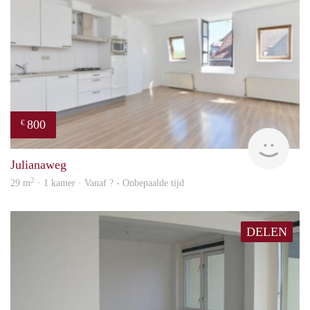
800
€
Woni
Julianaweg
2
29 m
· 1 kamer · Vanaf ? - Onbepaalde tijd
DELEN