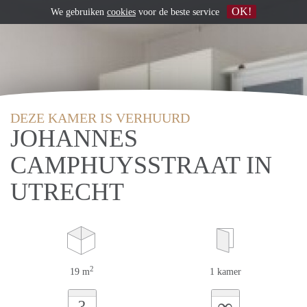
OK!
We gebruiken
cookies
voor de beste service
DEZE KAMER IS VERHUURD
JOHANNES
CAMPHUYSSTRAAT IN
UTRECHT
2
19 m
1 kamer
∞
?