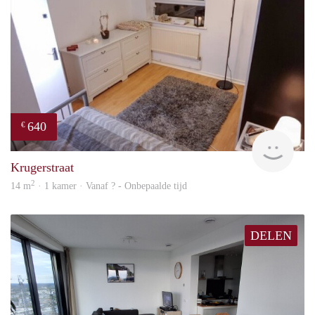
640
€
finde
Krugerstraat
2
14 m
· 1 kamer · Vanaf ? - Onbepaalde tijd
DELEN