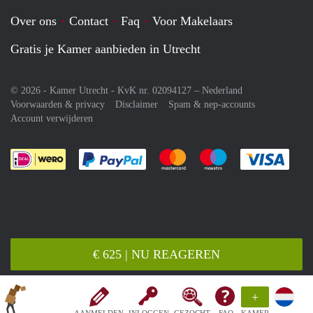
Over ons
Contact
Faq
Voor Makelaars
Gratis je Kamer aanbieden in Utrecht
© 2026 - Kamer Utrecht - KvK nr. 02094127 –
Nederland
Voorwaarden & privacy
Disclaimer
Spam & nep-accounts
Account verwijderen
Je rekent gemakkelijk af met Paypal
Je rekent gemakkelijk af met M
Je rekent gemakkelij
Je re
€ 625 | NU REAGEREN
+