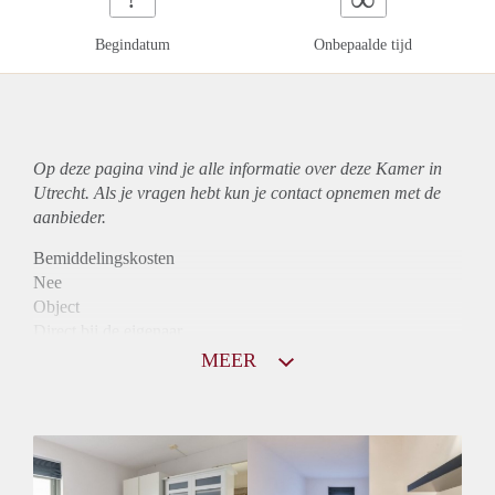
Begindatum
Onbepaalde tijd
Op deze pagina vind je alle informatie over deze Kamer in
Utrecht. Als je vragen hebt kun je contact opnemen met de
aanbieder.
Bemiddelingskosten
Nee
Object
Direct bij de eigenaar
Borg
MEER
600
Garantiestelling
Mogelijk
Huurtoeslag
Mogelijk