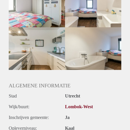
Inkomen eis
2,7 X Maandhuur Bruto
Huurtermijn
Onbepaalde termijn
Oplevering
Gestoffeerd
ALGEMENE INFORMATIE
Stad
Utrecht
Wijk/buurt:
Lombok-West
Inschrijven gemeente:
Ja
Opleverniveau:
Kaal