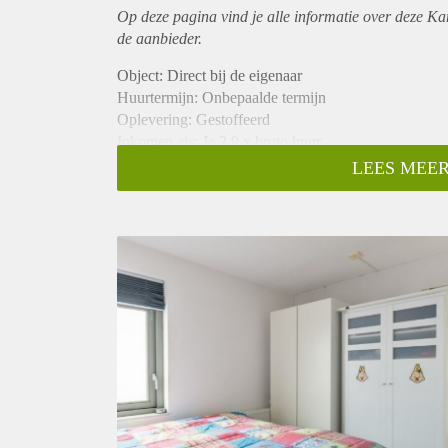
Op deze pagina vind je alle informatie over deze Ka
de aanbieder.
Object: Direct bij de eigenaar
Huurtermijn: Onbepaalde termijn
Oplevering: Gestoffeerd
Inkomen eis: Ja 2,9 x bruto huur
Garantiestelling mogelijk: Ja
LEES MEER
Borg: 1 maand
Bemiddeling kosten: Nee
Internet: Ja
Gedeelde keuken: Nee
Gedeelde Douche: Nee
Gedeelde woonkamer: Nee
Huisgenoten: Nee
Geslacht huisgenoten: N.v.t.