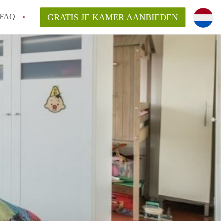
FAQ
GRATIS JE KAMER AANBIEDEN
Utrecht?
er te vinden in Utrecht?
te vinden!
t!