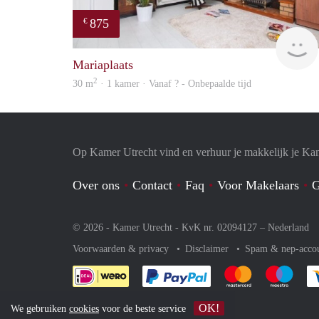
875
€
Mariaplaats
2
30 m
· 1 kamer · Vanaf ? - Onbepaalde tijd
Op Kamer Utrecht vind en verhuur je makkelijk je Ka
Over ons
Contact
Faq
Voor Makelaars
G
© 2026 - Kamer Utrecht - KvK nr. 02094127 –
Nederland
Voorwaarden & privacy
Disclaimer
Spam & nep-acco
Je rekent gemakkelijk af 
Je rekent gemak
Je rek
OK!
We gebruiken
cookies
voor de beste service