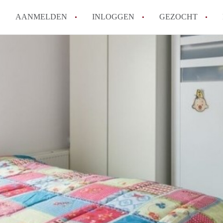
AANMELDEN
INLOGGEN
GEZOCHT
Hoe vind ik snel een kamer in 
Hoe moeilijk is het om een kam
Tips: om in Utrecht een kamer 
Hoe werkt Kamers Utrecht
How to translate KamersUtrech
Alle veelgestelde vragen