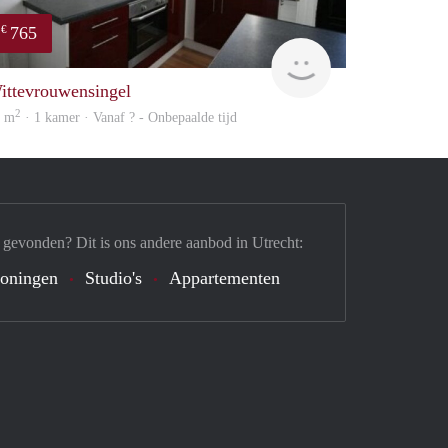
765
€
rent
ittevrouwensingel
2
9 m
· 1 kamer · Vanaf ? - Onbepaalde tijd
 gevonden? Dit is ons andere aanbod in Utrecht:
oningen
Studio's
Appartementen