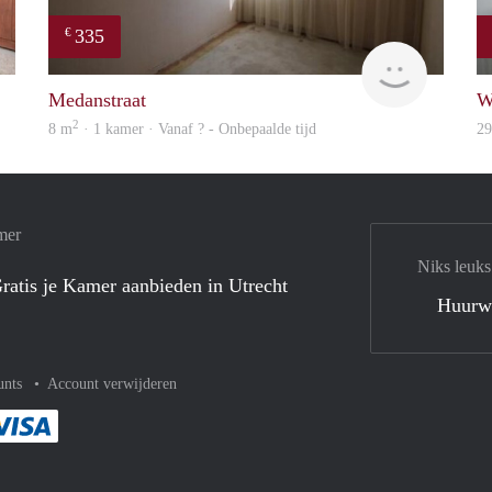
335
€
finder
finder
Medanstraat
W
2
8 m
· 1 kamer · Vanaf ? - Onbepaalde tijd
2
mer
Niks leuks
ratis je Kamer aanbieden in Utrecht
Huurw
unts
Account verwijderen
met Paypal
kelijk af met Mastercard
ent gemakkelijk af met Meastro
Je rekent gemakkelijk af met Visa