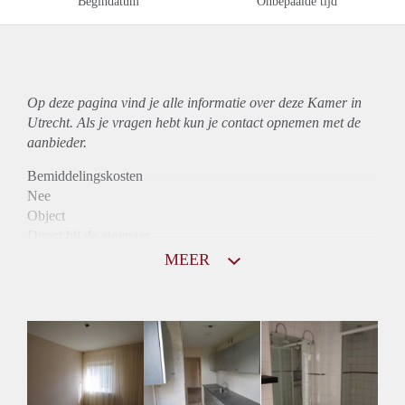
Begindatum
Onbepaalde tijd
Op deze pagina vind je alle informatie over deze Kamer in
Utrecht. Als je vragen hebt kun je contact opnemen met de
aanbieder.
Bemiddelingskosten
Nee
Object
Direct bij de eigenaar
Borg
MEER
335
Garantiestelling
Niet mogelijk
Huurtoeslag
Niet mogelijk
Inkomen eis
N.V.T.