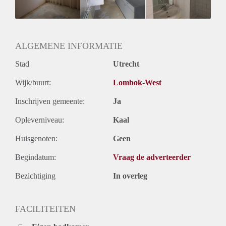
Huurtermijn
Onbepaalde termijn
Oplevering
Kaal
ALGEMENE INFORMATIE
Stad
Utrecht
Wijk/buurt:
Lombok-West
Inschrijven gemeente:
Ja
Opleverniveau:
Kaal
Huisgenoten:
Geen
Begindatum:
Vraag de adverteerder
Bezichtiging
In overleg
FACILITEITEN