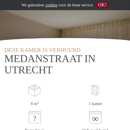
OK!
We gebruiken
cookies
voor de beste service
DEZE KAMER IS VERHUURD
MEDANSTRAAT IN
UTRECHT
2
8 m
1 kamer
∞
?