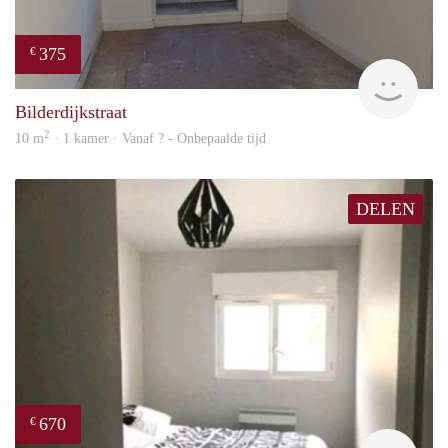
375
€
finde
Bilderdijkstraat
2
10 m
· 1 kamer · Vanaf ? - Onbepaalde tijd
DELEN
670
€
finde