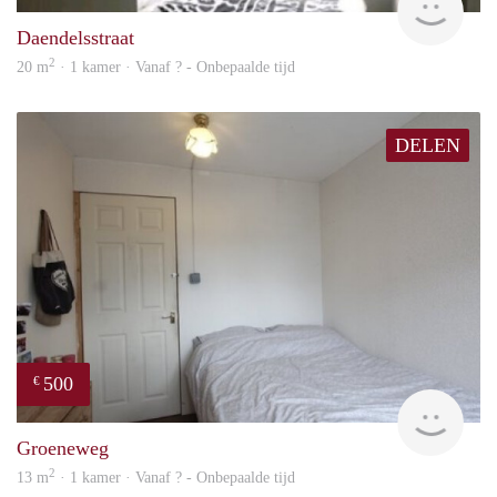
Daendelsstraat
2
20 m
· 1 kamer · Vanaf ? - Onbepaalde tijd
DELEN
500
€
rent
Groeneweg
2
13 m
· 1 kamer · Vanaf ? - Onbepaalde tijd