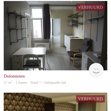
VERHUURD
rent
Dolomieten
2
27 m
· 1 kamer · Vanaf ? - Onbepaalde tijd
VERHUURD