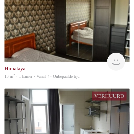
rent
Himalaya
2
13 m
· 1 kamer · Vanaf ? - Onbepaalde tijd
VERHUURD