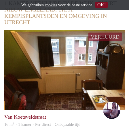
1 KAMER VERHUURD IN DE WIJK / BUURT
OK!
We gebruiken
cookies
voor de beste service
NIEUW ENGELAND, TH. A.
KEMPISPLANTSOEN EN OMGEVING IN
UTRECHT
VERHUURD
Eline
Van Koetsveldstraat
2
16 m
· 1 kamer · Per direct - Onbepaalde tijd