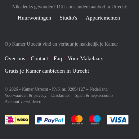
Niks leuks gevonden? Dit is ons andere aanbod in Utrecht:
Huurwoningen
Studio's
Appartementen
Op Kamer Utrecht vind en verhuur je makkelijk je Kamer
Over ons
Contact
Faq
Voor Makelaars
Gratis je Kamer aanbieden in Utrecht
© 2026 - Kamer Utrecht - KvK nr. 02094127 –
Nederland
Voorwaarden & privacy
Disclaimer
Spam & nep-accounts
Account verwijderen
Je rekent gemakkelijk af met Paypal
Je rekent gemakkelijk af met M
Je rekent gemakkelij
Je re