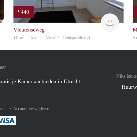
440
€
Woning
rent
Vleutenseweg
M
2
11 m
· 1 kamer · Vanaf ? - Onbepaalde tijd
8
mer
Niks leuks
ratis je Kamer aanbieden in Utrecht
Huurw
unts
Account verwijderen
met Paypal
kelijk af met Mastercard
ent gemakkelijk af met Meastro
Je rekent gemakkelijk af met Visa