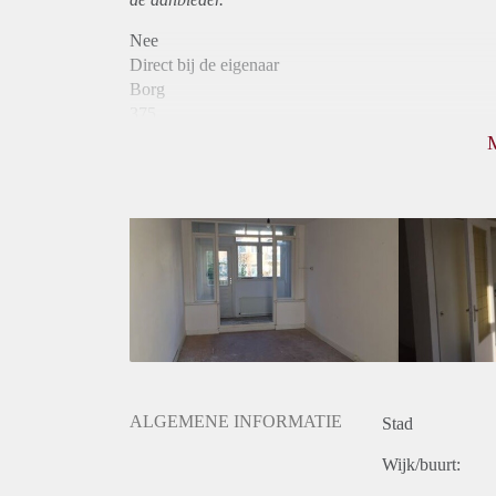
Nee
Direct bij de eigenaar
Borg
375
Garantiestelling
Niet mogelijk
Huurtoeslag
Niet mogelijk
Inkomen eis
N.V.T.
Huurtermijn
Onbepaalde termijn
Oplevering
Kaal
ALGEMENE INFORMATIE
Stad
Wijk/buurt: