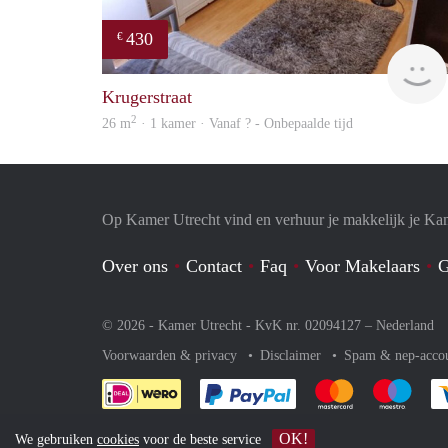
430
€
Krugerstraat
2
26 m
· 1 kamer · Vanaf ? - Onbepaalde tijd
Op Kamer Utrecht vind en verhuur je makkelijk je Ka
Over ons
Contact
Faq
Voor Makelaars
G
© 2026 - Kamer Utrecht - KvK nr. 02094127 –
Nederland
Voorwaarden & privacy
Disclaimer
Spam & nep-acco
Je rekent gemakkelijk af 
Je rekent gemak
Je rek
OK!
We gebruiken
cookies
voor de beste service