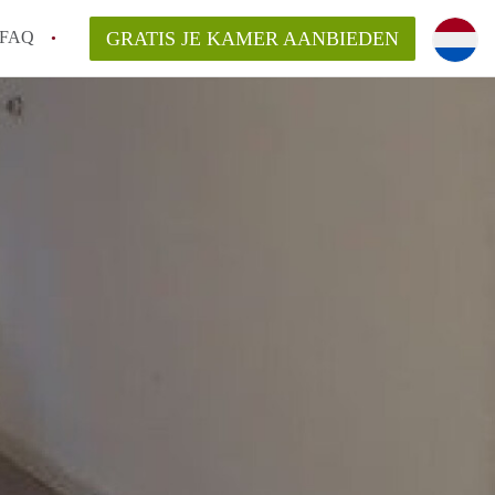
FAQ
GRATIS JE KAMER AANBIEDEN
Utrecht?
er te vinden in Utrecht?
te vinden!
t!