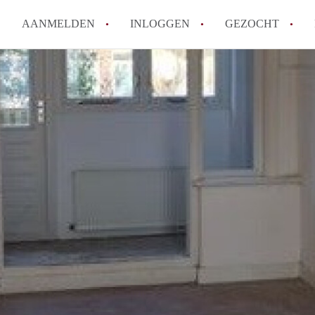
AANMELDEN
INLOGGEN
GEZOCHT
Hoe vind ik snel een kamer in 
Hoe moeilijk is het om een kam
Tips: om in Utrecht een kamer 
Hoe werkt Kamers Utrecht
How to translate KamersUtrech
Alle veelgestelde vragen