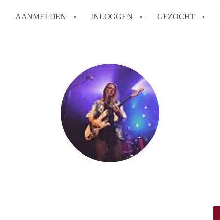
AANMELDEN
INLOGGEN
GEZOCHT
Hoe vind ik snel een kamer in 
Hoe moeilijk is het om een kam
Tips: om in Utrecht een kamer 
Hoe werkt Kamers Utrecht
How to translate KamersUtrech
Alle veelgestelde vragen