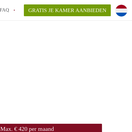
FAQ
GRATIS JE KAMER AANBIEDEN
Utrecht?
er te vinden in Utrecht?
te vinden!
t!
Max. € 420 per maand