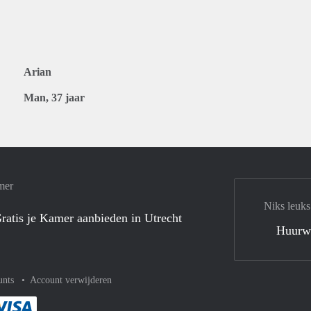
Arian
Man, 37 jaar
mer
Niks leuks
ratis je Kamer aanbieden in Utrecht
Huurw
unts
Account verwijderen
met Paypal
kelijk af met Mastercard
ent gemakkelijk af met Meastro
Je rekent gemakkelijk af met Visa