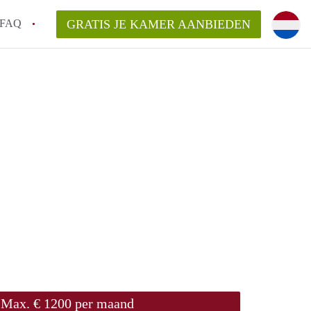
FAQ
GRATIS JE KAMER AANBIEDEN
Utrecht?
er te vinden in Utrecht?
te vinden!
t!
Max. € 1200 per maand