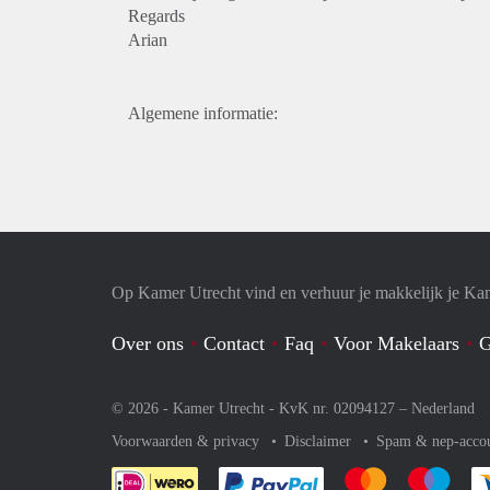
Regards
Arian
Algemene informatie:
Op Kamer Utrecht vind en verhuur je makkelijk je Ka
Over ons
Contact
Faq
Voor Makelaars
G
© 2026 - Kamer Utrecht - KvK nr. 02094127 –
Nederland
Voorwaarden & privacy
Disclaimer
Spam & nep-acco
Je rekent gemakkelijk af 
Je rekent gemak
Je rek