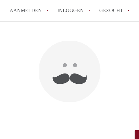
AANMELDEN
INLOGGEN
GEZOCHT
Hoe vind ik snel een kamer in 
Hoe moeilijk is het om een kam
Tips: om in Utrecht een kamer 
Hoe werkt Kamers Utrecht
How to translate KamersUtrech
Alle veelgestelde vragen