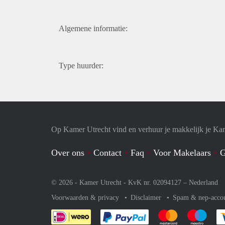
Algemene informatie:
Type huurder:
Op Kamer Utrecht vind en verhuur je makkelijk je Ka
Over ons
Contact
Faq
Voor Makelaars
G
© 2026 - Kamer Utrecht - KvK nr. 02094127 –
Nederland
Voorwaarden & privacy
Disclaimer
Spam & nep-acco
Je rekent gemakkelijk af 
Je rekent gemak
Je rek