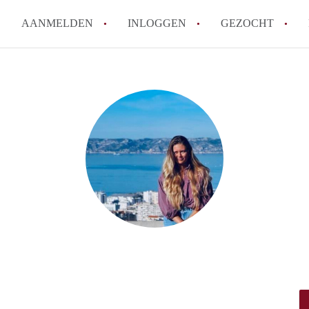
AANMELDEN
INLOGGEN
GEZOCHT
Hoe vind ik snel een kamer in 
Hoe moeilijk is het om een kam
Tips: om in Utrecht een kamer 
Hoe werkt Kamers Utrecht
How to translate KamersUtrech
Alle veelgestelde vragen