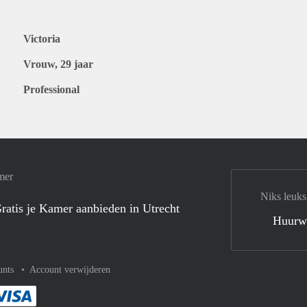
Victoria
Vrouw, 29 jaar
Professional
mer
Niks leuks
ratis je Kamer aanbieden in Utrecht
Huurw
unts
Account verwijderen
met Paypal
kelijk af met Mastercard
ent gemakkelijk af met Meastro
Je rekent gemakkelijk af met Visa