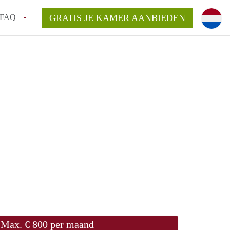
FAQ
GRATIS JE KAMER AANBIEDEN
Utrecht?
er te vinden in Utrecht?
te vinden!
t!
Max. € 800 per maand