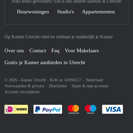
Niks leuks gevonden? Dit is ons andere aanbod in Utrecht:
Huurwoningen
Studio's
Appartementen
Op Kamer Utrecht vind en verhuur je makkelijk je Kamer
Over ons
Contact
Faq
Voor Makelaars
Gratis je Kamer aanbieden in Utrecht
© 2026 - Kamer Utrecht - KvK nr. 02094127 –
Nederland
Voorwaarden & privacy
Disclaimer
Spam & nep-accounts
Account verwijderen
Je rekent gemakkelijk af met Paypal
Je rekent gemakkelijk af met M
Je rekent gemakkelij
Je re