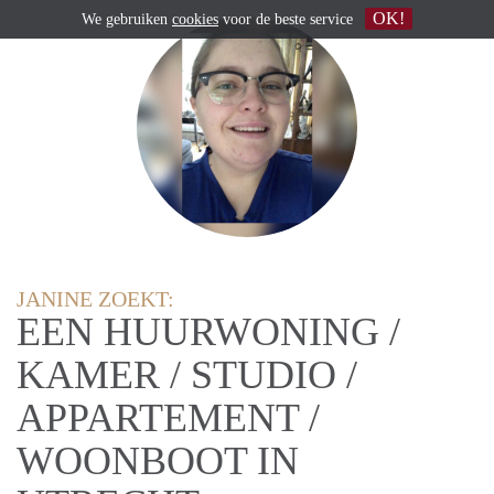
OK!
We gebruiken
cookies
voor de beste service
JANINE ZOEKT:
EEN HUURWONING /
KAMER / STUDIO /
APPARTEMENT /
WOONBOOT IN