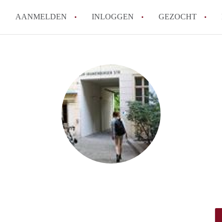
AANMELDEN
INLOGGEN
GEZOCHT
Hoe vind ik snel een kamer in 
Hoe moeilijk is het om een kam
Tips: om in Utrecht een kamer 
Hoe werkt Kamers Utrecht
How to translate KamersUtrech
Alle veelgestelde vragen