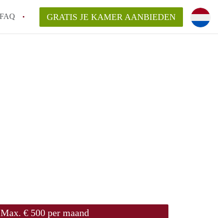
FAQ
GRATIS JE KAMER AANBIEDEN
Utrecht?
er te vinden in Utrecht?
te vinden!
t!
Max. € 500 per maand