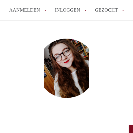
AANMELDEN
INLOGGEN
GEZOCHT
Hoe vind ik snel een kamer in 
Hoe moeilijk is het om een kam
Tips: om in Utrecht een kamer 
Hoe werkt Kamers Utrecht
How to translate KamersUtrech
Alle veelgestelde vragen