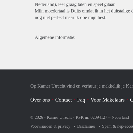
Nederland), leer graag talen en speel gitaar.
Mijn moedertaal is Duits omdat ik in het duitstalige de
nog niet perfect maar ik doe mijn best!
Algemene informatie:
Op Kamer Utrecht vind en verhuur je makkelijk je Ka
Over ons
Contact
Faq
Voor Makelaars
G
© 2026 - Kamer Utrecht - KvK nr. 02094127 –
Nederland
Voorwaarden & privacy
Disclaimer
Spam & nep-acco