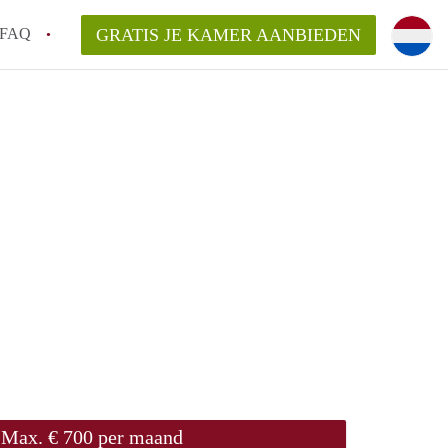
FAQ
GRATIS JE KAMER AANBIEDEN
Utrecht?
er te vinden in Utrecht?
te vinden!
t!
Max. € 700 per maand