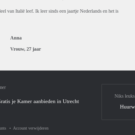
el van Italië leef. Ik leer sinds een jaartje Nederlands en het is
Anna
Vrouw, 27 jaar
mer
Niks leuks
ratis je Kamer aanbieden in Utrecht
Huurw
unts
Account verwijderen