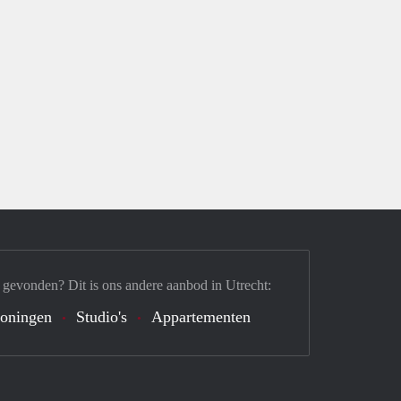
 gevonden? Dit is ons andere aanbod in Utrecht:
oningen
Studio's
Appartementen