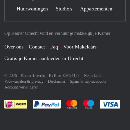
Huurwoningen
Studio's
Appartementen
Op Kamer Utrecht vind en verhuur je makkelijk je Kamer
Over ons
Contact
Faq
Voor Makelaars
Gratis je Kamer aanbieden in Utrecht
© 2026 - Kamer Utrecht - KvK nr. 02094127 –
Nederland
Voorwaarden & privacy
Disclaimer
Spam & nep-accounts
Account verwijderen
Je rekent gemakkelijk af met Paypal
Je rekent gemakkelijk af met M
Je rekent gemakkelij
Je re