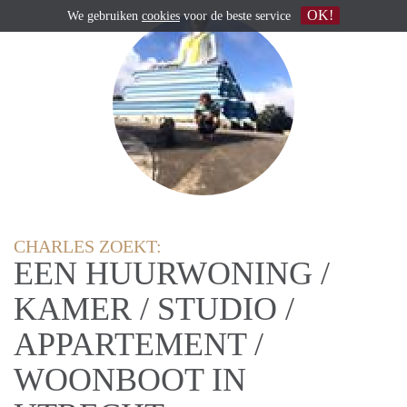
OK!
We gebruiken
cookies
voor de beste service
CHARLES ZOEKT:
EEN HUURWONING /
KAMER / STUDIO /
APPARTEMENT /
WOONBOOT IN