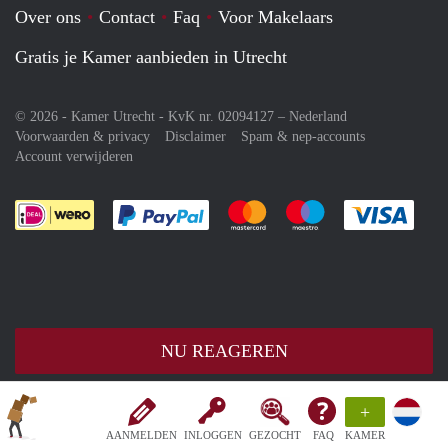
Over ons
Contact
Faq
Voor Makelaars
Gratis je Kamer aanbieden in Utrecht
© 2026 - Kamer Utrecht - KvK nr. 02094127 –
Nederland
Voorwaarden & privacy
Disclaimer
Spam & nep-accounts
Account verwijderen
Je rekent gemakkelijk af met Paypal
Je rekent gemakkelijk af met M
Je rekent gemakkelij
Je re
NU REAGEREN
+
AANMELDEN
INLOGGEN
GEZOCHT
FAQ
KAMER