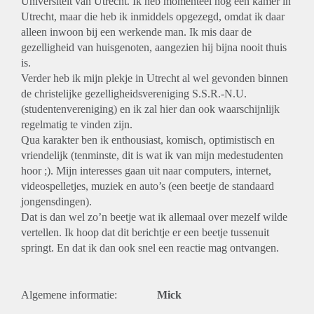
Universiteit van Utrecht. Ik heb momenteel nog een kamer in
Utrecht, maar die heb ik inmiddels opgezegd, omdat ik daar
alleen inwoon bij een werkende man. Ik mis daar de
gezelligheid van huisgenoten, aangezien hij bijna nooit thuis
is.
Verder heb ik mijn plekje in Utrecht al wel gevonden binnen
de christelijke gezelligheidsvereniging S.S.R.-N.U.
(studentenvereniging) en ik zal hier dan ook waarschijnlijk
regelmatig te vinden zijn.
Qua karakter ben ik enthousiast, komisch, optimistisch en
vriendelijk (tenminste, dit is wat ik van mijn medestudenten
hoor ;). Mijn interesses gaan uit naar computers, internet,
videospelletjes, muziek en auto’s (een beetje de standaard
jongensdingen).
Dat is dan wel zo’n beetje wat ik allemaal over mezelf wilde
vertellen. Ik hoop dat dit berichtje er een beetje tussenuit
springt. En dat ik dan ook snel een reactie mag ontvangen.
Algemene informatie:
Mick