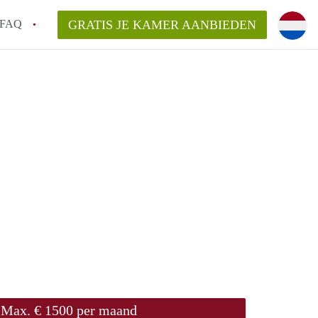
FAQ
GRATIS JE KAMER AANBIEDEN
Utrecht?
er te vinden in Utrecht?
te vinden!
t!
Max. € 1500 per maand