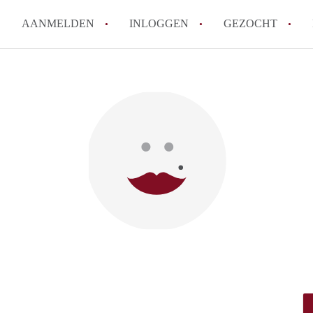
AANMELDEN
INLOGGEN
GEZOCHT
Hoe vind ik snel een kamer in 
Hoe moeilijk is het om een kam
Tips: om in Utrecht een kamer 
Hoe werkt Kamers Utrecht
How to translate KamersUtrech
Alle veelgestelde vragen