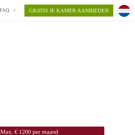
FAQ
GRATIS JE KAMER AANBIEDEN
Utrecht?
er te vinden in Utrecht?
te vinden!
t!
Max. € 1200 per maand