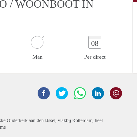
IO / WOONBOOT IN
08
Man
Per direct
ske Ouderkerk aan den IJssel, vlakbij Rotterdam, heel
r me