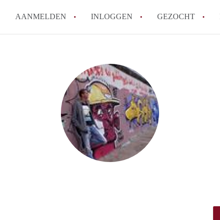
AANMELDEN
INLOGGEN
GEZOCHT
Hoe vind ik snel een kamer in 
Hoe moeilijk is het om een kam
Tips: om in Utrecht een kamer 
Hoe werkt Kamers Utrecht
How to translate KamersUtrech
Alle veelgestelde vragen