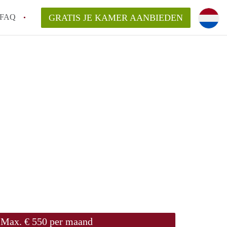
FAQ
GRATIS JE KAMER AANBIEDEN
Utrecht?
er te vinden in Utrecht?
te vinden!
t!
Max. € 550 per maand