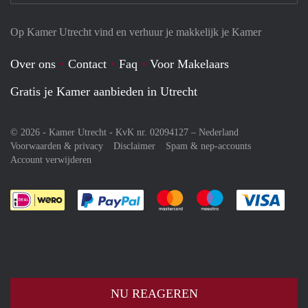
Op Kamer Utrecht vind en verhuur je makkelijk je Kamer
Over ons
Contact
Faq
Voor Makelaars
Gratis je Kamer aanbieden in Utrecht
© 2026 - Kamer Utrecht - KvK nr. 02094127 –
Nederland
Voorwaarden & privacy
Disclaimer
Spam & nep-accounts
Account verwijderen
Je rekent gemakkelijk af met Paypal
Je rekent gemakkelijk af met M
Je rekent gemakkelij
Je re
NU REAGEREN