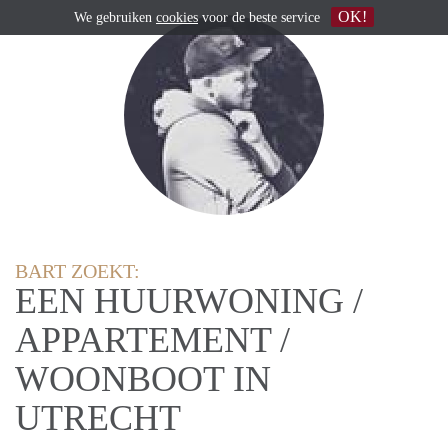
OK!
We gebruiken
cookies
voor de beste service
BART ZOEKT:
EEN HUURWONING /
APPARTEMENT /
WOONBOOT IN
UTRECHT