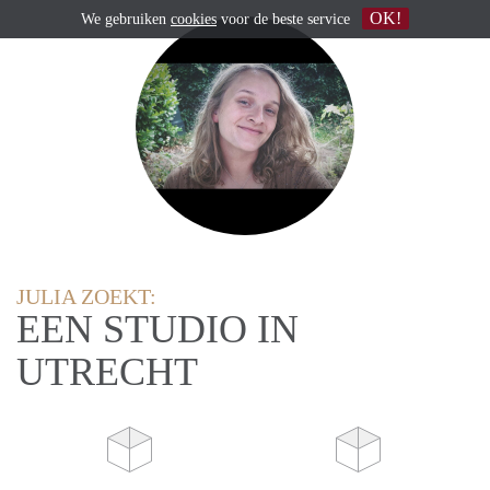
OK!
We gebruiken
cookies
voor de beste service
JULIA ZOEKT:
EEN STUDIO IN
UTRECHT