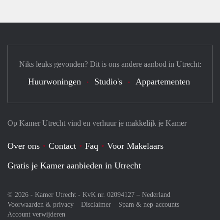
Niks leuks gevonden? Dit is ons andere aanbod in Utrecht:
Huurwoningen
Studio's
Appartementen
Op Kamer Utrecht vind en verhuur je makkelijk je Kamer
Over ons
Contact
Faq
Voor Makelaars
Gratis je Kamer aanbieden in Utrecht
© 2026 - Kamer Utrecht - KvK nr. 02094127 –
Nederland
Voorwaarden & privacy
Disclaimer
Spam & nep-accounts
Account verwijderen