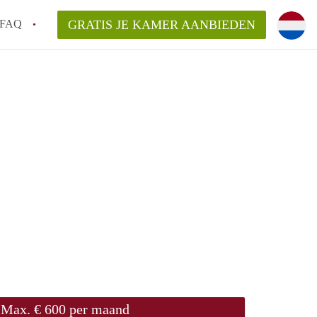
FAQ
GRATIS JE KAMER AANBIEDEN
Utrecht?
er te vinden in Utrecht?
te vinden!
t!
Max. € 600 per maand