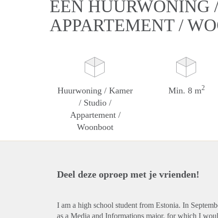
EEN HUURWONING / 
APPARTEMENT / W
2
Huurwoning / Kamer
Min. 8 m
/ Studio /
Appartement /
Woonboot
Deel deze oproep met je vrienden!
I am a high school student from Estonia. In Septembe
as a Media and Informations major, for which I wou