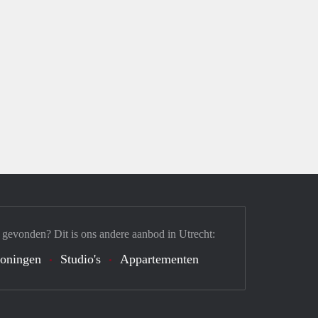
 gevonden? Dit is ons andere aanbod in Utrecht:
oningen
Studio's
Appartementen