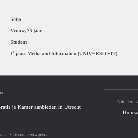
Sofia
Vrouw, 25 jaar
Student
e
1
jaars Media and Information (UNIVERSITEIT)
mer
Niks leuks
ratis je Kamer aanbieden in Utrecht
Huurw
unts
Account verwijderen