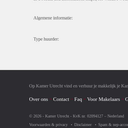
Algemene informatie:
Type huurder:
Op Kamer Utrecht vind en verhuur je makkelijk je Ka
Over ons
Contact
Faq
Voor Makelaars
G
© 2026 - Kamer Utrecht - KvK nr. 02094127 –
Nederland
Voorwaarden & privacy
Disclaimer
Spam & nep-acco