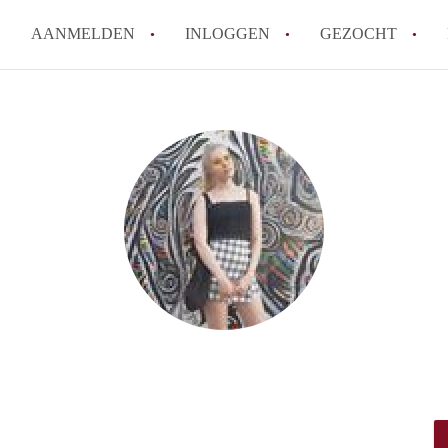
AANMELDEN
INLOGGEN
GEZOCHT
Hoe vind ik snel een kamer in 
Hoe moeilijk is het om een kam
Tips: om in Utrecht een kamer 
Hoe werkt Kamers Utrecht
How to translate KamersUtrech
Alle veelgestelde vragen