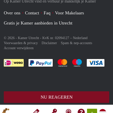
Op Kamer Utrecht vind en verhuur je makkelijk je Kamer
Over ons
Contact
Faq
Voor Makelaars
Gratis je Kamer aanbieden in Utrecht
© 2026 - Kamer Utrecht - KvK nr. 02094127 –
Nederland
Voorwaarden & privacy
Disclaimer
Spam & nep-accounts
Account verwijderen
Je rekent gemakkelijk af met Paypal
Je rekent gemakkelijk af met M
Je rekent gemakkelij
Je re
NU REAGEREN
+