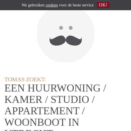
OK!
We gebruiken
cookies
voor de beste service
TOMAS ZOEKT:
EEN HUURWONING /
KAMER / STUDIO /
APPARTEMENT /
WOONBOOT IN