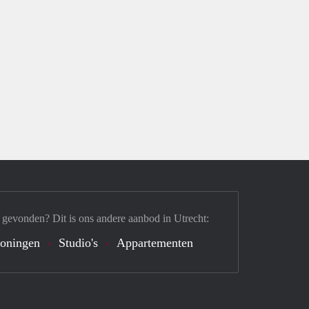
 gevonden? Dit is ons andere aanbod in Utrecht:
oningen
Studio's
Appartementen