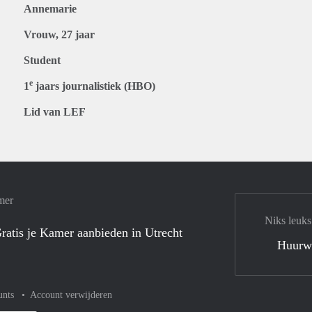
Annemarie
Vrouw, 27 jaar
Student
e
1
jaars journalistiek (HBO)
Lid van LEF
mer
Niks leuks
ratis je Kamer aanbieden in Utrecht
Huurw
unts
Account verwijderen