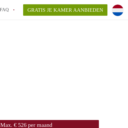
FAQ
GRATIS JE KAMER AANBIEDEN
Utrecht?
er te vinden in Utrecht?
te vinden!
t!
Max. € 526 per maand