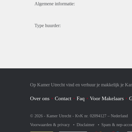
Algemene informatie:
Type huurder:
Op Kamer Utrecht vind en verhuur je makkelijk je Ka
Over ons
Contact
Faq
Voor Makelaars
G
© 2026 - Kamer Utrecht - KvK nr. 02094127 –
Nederland
Voorwaarden & privacy
Disclaimer
Spam & nep-acco