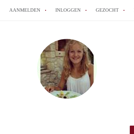
AANMELDEN
INLOGGEN
GEZOCHT
Hoe vind ik snel een kamer in 
Hoe moeilijk is het om een kam
Tips: om in Utrecht een kamer 
Hoe werkt Kamers Utrecht
How to translate KamersUtrech
Alle veelgestelde vragen