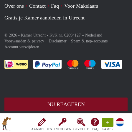
Over ons
Contact
Faq
Voor Makelaars
Gratis je Kamer aanbieden in Utrecht
© 2026 - Kamer Utrecht - KvK nr. 02094127 –
Nederland
Voorwaarden & privacy
Disclaimer
Spam & nep-accounts
Account verwijderen
Je rekent gemakkelijk af met Paypal
Je rekent gemakkelijk af met M
Je rekent gemakkelij
Je re
NU REAGEREN
+
AANMELDEN
INLOGGEN
GEZOCHT
FAQ
KAMER