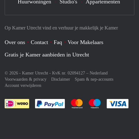
Huurwoningen
Studio's
Appartementen
Op Kamer Utrecht vind en verhuur je makkelijk je Kamer
Over ons
Contact
Faq
Voor Makelaars
Gratis je Kamer aanbieden in Utrecht
© 2026 - Kamer Utrecht - KvK nr. 02094127 –
Nederland
Voorwaarden & privacy
Disclaimer
Spam & nep-accounts
Account verwijderen
Je rekent gemakkelijk af met Paypal
Je rekent gemakkelijk af met M
Je rekent gemakkelij
Je re