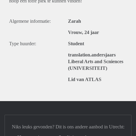
hoop een toffe plek te kunnen vinden!
Algemene informatie:
Zarah
Vrouw, 24 jaar
Type huurder:
Student
translation.andersjaars
Liberal Arts and Scniences
(UNIVERSITEIT)
Lid van ATLAS
Niks leuks gevonden? Dit is ons andere aanbod in Utrecht: