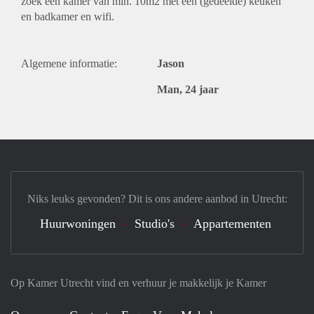
zoek een kamer van min. 10m2 met een (gedeelde) keuken
en badkamer en wifi.
Algemene informatie:
Jason
Man, 24 jaar
Niks leuks gevonden? Dit is ons andere aanbod in Utrecht:
Huurwoningen
Studio's
Appartementen
Op Kamer Utrecht vind en verhuur je makkelijk je Kamer